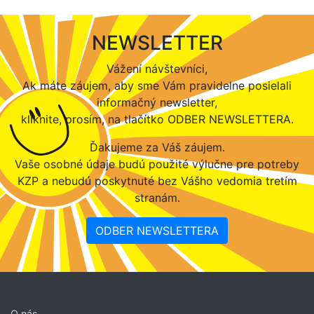
NEWSLETTER
Vážení návštevníci,
Ak máte záujem, aby sme Vám pravidelne posielali
informačný newsletter,
kliknite, prosím, na tlačítko ODBER NEWSLETTERA.
Ďakujeme za Váš záujem.
Vaše osobné údaje budú použité výlučne pre potreby
KZP a nebudú poskytnuté bez Vášho vedomia tretím
stranám.
ODBER NEWSLETTERA
O nás