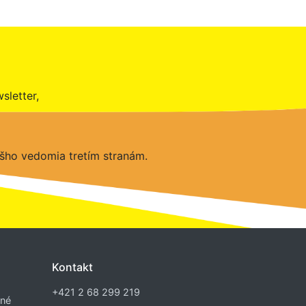
sletter,
šho vedomia tretím stranám.
Kontakt
+421 2 68 299 219
dné