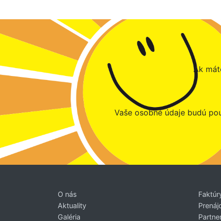
Ak máte
Vaše osobné údaje budú pou
O nás
Faktúr
Aktuality
Prenáj
Galéria
Partner