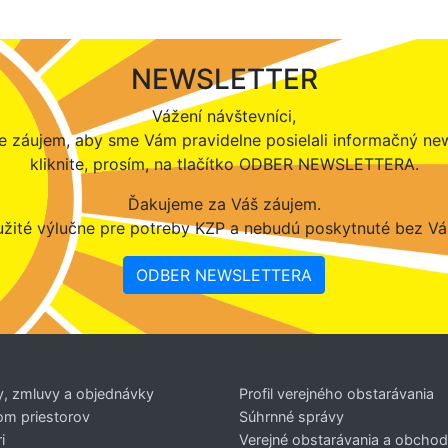
NEWSLETTER
Vážení návštevníci,
 záujem, aby sme Vám pravidelne posielali informačný new
kliknite, prosím, na tlačítko ODBER NEWSLETTERA.
Ďakujeme za Váš záujem.
žité výlučne pre potreby KZP a nebudú poskytnuté bez Vá
ODBER NEWSLETTERA
y, zmluvy a objednávky
Profil verejného obstarávania
om priestorov
Súhrnné správy
i
Verejné obstarávania a obcho