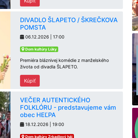
Kúpiť
DIVADLO ŠLAPETO / ŠKREČKOVA
POMSTA
06.12.2026 | 17:00
Dom kultúry Lúky
Premiéra bláznivej komédie z manželského
života od divadla ŠLAPETO.
Kúpiť
VEČER AUTENTICKÉHO
FOLKLÓRU - predstavujeme vám
obec HEĽPA
18.12.2026 | 19:00
Dom kultúry Zrkadlový háj