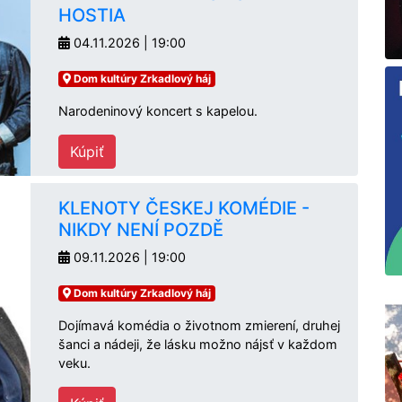
HOSTIA
04.11.2026 | 19:00
Dom kultúry Zrkadlový háj
Narodeninový koncert s kapelou.
Kúpiť
KLENOTY ČESKEJ KOMÉDIE -
NIKDY NENÍ POZDĚ
09.11.2026 | 19:00
Dom kultúry Zrkadlový háj
Dojímavá komédia o životnom zmierení, druhej
šanci a nádeji, že lásku možno nájsť v každom
veku.