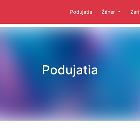
Podujatia
Žáner
Zar
Podujatia