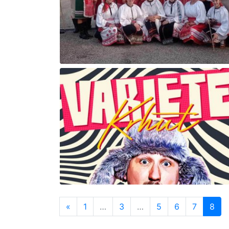
«
1
…
3
…
5
6
7
8