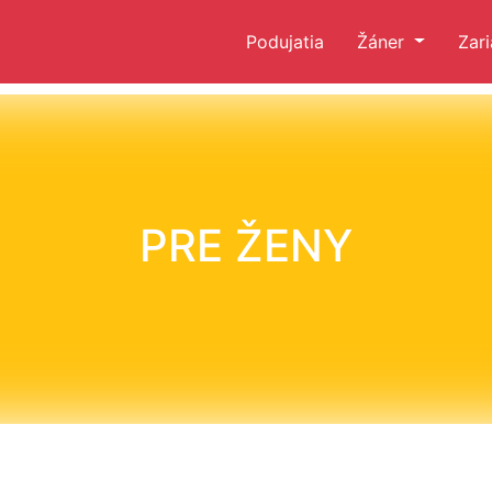
Podujatia
Žáner
Zar
PRE ŽENY