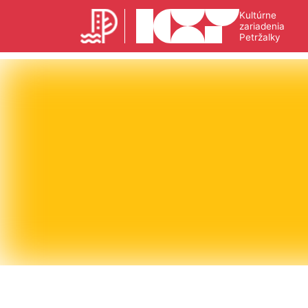
Kultúrne
zariadenia
Petržalky