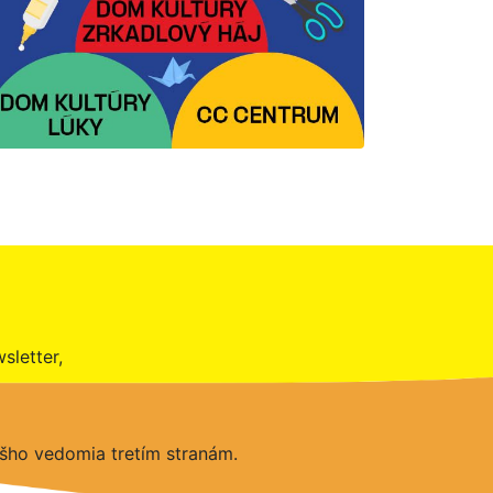
sletter,
šho vedomia tretím stranám.