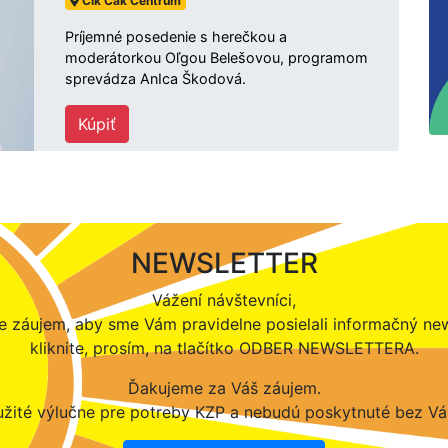
Cik Cak Centrum
Príjemné posedenie s herečkou a
moderátorkou Oľgou Belešovou, programom
sprevádza AnIca Škodová.
Kúpiť
NEWSLETTER
Vážení návštevníci,
 záujem, aby sme Vám pravidelne posielali informačný new
kliknite, prosím, na tlačítko ODBER NEWSLETTERA.
Ďakujeme za Váš záujem.
žité výlučne pre potreby KZP a nebudú poskytnuté bez Vá