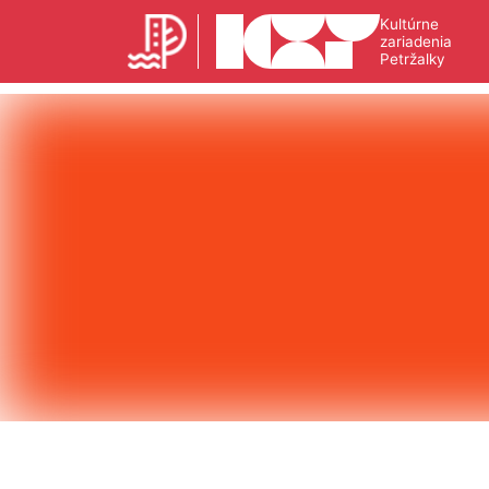
Kultúrne
zariadenia
Petržalky