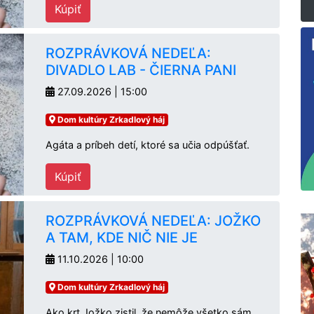
Kúpiť
ROZPRÁVKOVÁ NEDEĽA:
DIVADLO LAB - ČIERNA PANI
27.09.2026 | 15:00
Dom kultúry Zrkadlový háj
Agáta a príbeh detí, ktoré sa učia odpúšťať.
Kúpiť
ROZPRÁVKOVÁ NEDEĽA: JOŽKO
A TAM, KDE NIČ NIE JE
11.10.2026 | 10:00
Dom kultúry Zrkadlový háj
Ako krt Jožko zistil, že nemôže všetko sám.