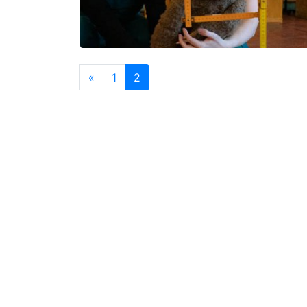
«
1
2