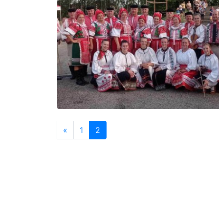
«
1
2