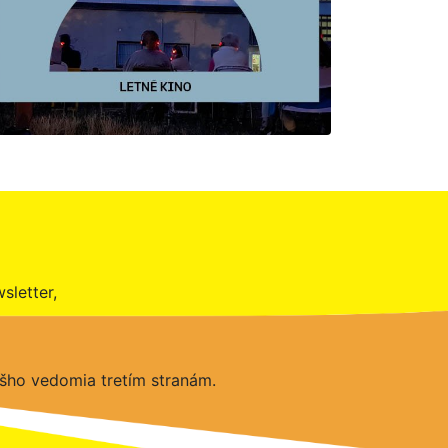
sletter,
šho vedomia tretím stranám.