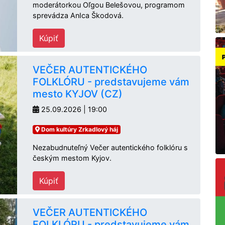
moderátorkou Oľgou Belešovou, programom
sprevádza AnIca Škodová.
Kúpiť
VEČER AUTENTICKÉHO
FOLKLÓRU - predstavujeme vám
mesto KYJOV (CZ)
25.09.2026 | 19:00
Dom kultúry Zrkadlový háj
Nezabudnuteľný Večer autentického folklóru s
českým mestom Kyjov.
Kúpiť
VEČER AUTENTICKÉHO
FOLKLÓRU - predstavujeme vám