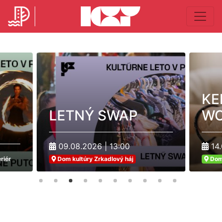
KE
LETNÝ SWAP
WO
09.08.2026 | 13:00
14.
riér
Dom kultúry Zrkadlový háj
Dom 