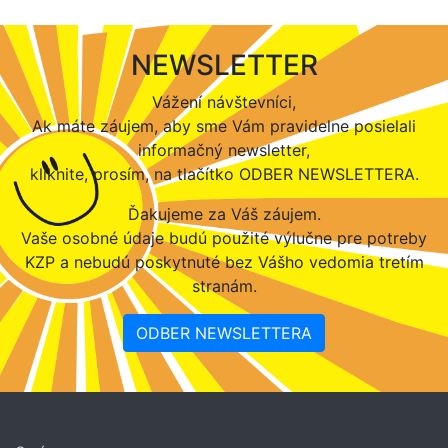
NEWSLETTER
Vážení návštevníci,
Ak máte záujem, aby sme Vám pravidelne posielali
informačný newsletter,
kliknite, prosím, na tlačítko ODBER NEWSLETTERA.
Ďakujeme za Váš záujem.
Vaše osobné údaje budú použité výlučne pre potreby
KZP a nebudú poskytnuté bez Vášho vedomia tretím
stranám.
ODBER NEWSLETTERA