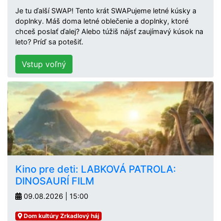
Je tu ďalší SWAP! Tento krát SWAPujeme letné kúsky a
doplnky. Máš doma letné oblečenie a doplnky, ktoré
chceš poslať ďalej? Alebo túžiš nájsť zaujímavý kúsok na
leto? Príď sa potešiť.
Vstup voľný
Kino pre deti: LABKOVÁ PATROLA:
DINOSAURÍ FILM
09.08.2026 | 15:00
Dom kultúry Zrkadlový háj