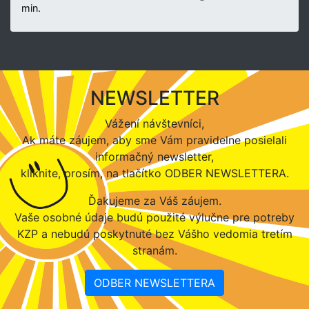
min.
NEWSLETTER
Vážení návštevníci,
Ak máte záujem, aby sme Vám pravidelne posielali
informačný newsletter,
kliknite, prosím, na tlačítko ODBER NEWSLETTERA.
Ďakujeme za Váš záujem.
Vaše osobné údaje budú použité výlučne pre potreby
KZP a nebudú poskytnuté bez Vášho vedomia tretím
stranám.
ODBER NEWSLETTERA