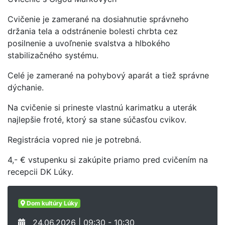
Cvičenie je zamerané na dosiahnutie správneho
držania tela a odstránenie bolesti chrbta cez
posilnenie a uvoľnenie svalstva a hlbokého
stabilizačného systému.
Celé je zamerané na pohybový aparát a tiež správne
dýchanie.
Na cvičenie si prineste vlastnú karimatku a uterák
najlepšie froté, ktorý sa stane súčasťou cvikov.
Registrácia vopred nie je potrebná.
4,- € vstupenku si zakúpite priamo pred cvičením na
recepcii DK Lúky.
Dom kultúry Lúky
24.06.2026 | 09:30 - 10:30