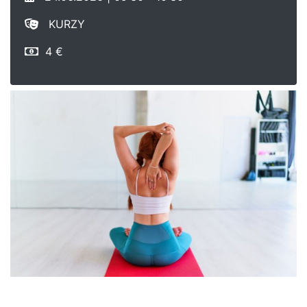
KURZY
4 €