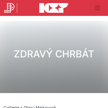
ZDRAVÝ CHRBÁT
Cvičenie s Olgou Markovych