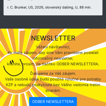
r. C. Brunker, US, 2026, slovenský dabing, U, 88 min.
NEWSLETTER
Vážení návštevníci,
Ak máte záujem, aby sme Vám pravidelne posielali
informačný newsletter,
kliknite, prosím, na tlačítko ODBER NEWSLETTERA.
Ďakujeme za Váš záujem.
Vaše osobné údaje budú použité výlučne pre potreby
KZP a nebudú poskytnuté bez Vášho vedomia tretím
stranám.
ODBER NEWSLETTERA