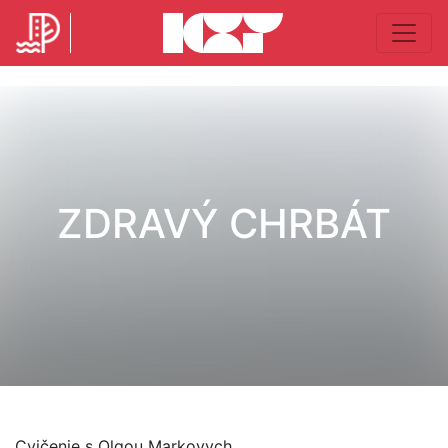
ZDRAVÝ CHRBÁT
Cvičenie s Olgou Markovych