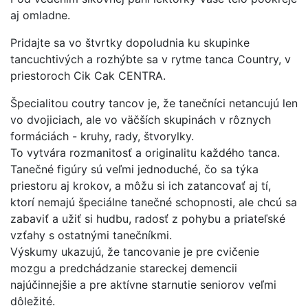
aj omladne.
Pridajte sa vo štvrtky dopoludnia ku skupinke
tancuchtivých a rozhýbte sa v rytme tanca Country, v
priestoroch Cik Cak CENTRA.
Špecialitou coutry tancov je, že tanečníci netancujú len
vo dvojiciach, ale vo väčších skupinách v rôznych
formáciách - kruhy, rady, štvorylky.
To vytvára rozmanitosť a originalitu každého tanca.
Tanečné figúry sú veľmi jednoduché, čo sa týka
priestoru aj krokov, a môžu si ich zatancovať aj tí,
ktorí nemajú špeciálne tanečné schopnosti, ale chcú sa
zabaviť a užiť si hudbu, radosť z pohybu a priateľské
vzťahy s ostatnými tanečníkmi.
Výskumy ukazujú, že tancovanie je pre cvičenie
mozgu a predchádzanie stareckej demencii
najúčinnejšie a pre aktívne starnutie seniorov veľmi
dôležité.