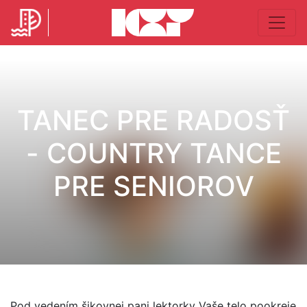
TANEC PRE RADOSŤ
- COUNTRY TANCE
PRE SENIOROV
Pod vedením šikovnej pani lektorky Vaše telo pookreje