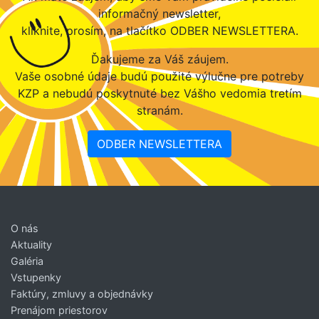
informačný newsletter,
kliknite, prosím, na tlačítko ODBER NEWSLETTERA.
Ďakujeme za Váš záujem.
Vaše osobné údaje budú použité výlučne pre potreby
KZP a nebudú poskytnuté bez Vášho vedomia tretím
stranám.
ODBER NEWSLETTERA
O nás
Aktuality
Galéria
Vstupenky
Faktúry, zmluvy a objednávky
Prenájom priestorov