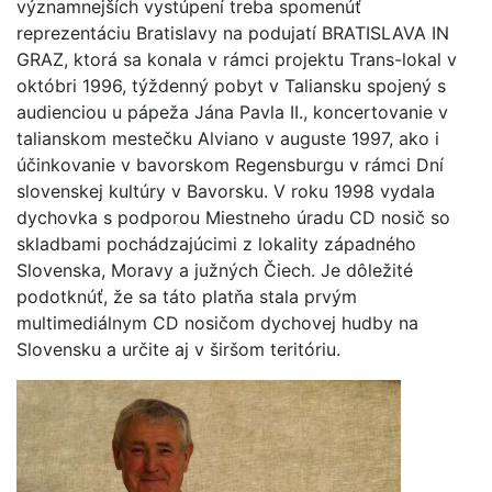
významnejších vystúpení treba spomenúť
reprezentáciu Bratislavy na podujatí BRATISLAVA IN
GRAZ, ktorá sa konala v rámci projektu Trans-lokal v
októbri 1996, týždenný pobyt v Taliansku spojený s
audienciou u pápeža Jána Pavla II., koncertovanie v
talianskom mestečku Alviano v auguste 1997, ako i
účinkovanie v bavorskom Regensburgu v rámci Dní
slovenskej kultúry v Bavorsku. V roku 1998 vydala
dychovka s podporou Miestneho úradu CD nosič so
skladbami pochádzajúcimi z lokality západného
Slovenska, Moravy a južných Čiech. Je dôležité
podotknúť, že sa táto platňa stala prvým
multimediálnym CD nosičom dychovej hudby na
Slovensku a určite aj v širšom teritóriu.