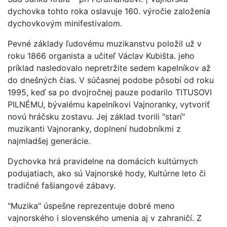
dychovka tohto roka oslavuje 160. výročie založenia
dychovkovým minifestivalom.
Pevné základy ľudovému muzikanstvu položil už v
roku 1866 organista a učiteľ Václav Kubišta. jeho
príklad nasledovalo nepretržite sedem kapelníkov až
do dnešných čias. V súčasnej podobe pôsobí od roku
1995, keď sa po dvojročnej pauze podarilo TITUSOVI
PILNÉMU, bývalému kapelníkovi Vajnoranky, vytvoriť
novú hráčsku zostavu. Jej základ tvorili "starí"
muzikanti Vajnoranky, doplnení hudobníkmi z
najmladšej generácie.
Dychovka hrá pravidelne na domácich kultúrnych
podujatiach, ako sú Vajnorské hody, Kultúrne leto či
tradičné fašiangové zábavy.
"Muzika" úspešne reprezentuje dobré meno
vajnorského i slovenského umenia aj v zahraničí. Z