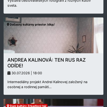
Výstava cestovateľských fotografií z rôznych kútov
sveta.
Dočasný kultúrny priestor /dkp/
ANDREA KALINOVÁ: TEN RUS RAZ
ODÍDE!
30.07.2026 | 18:00
Intermediálny projekt Andrei Kalinovej založený na
osobnej a rodinnej pamäti…
Dom kultúry Zrkadlový háj