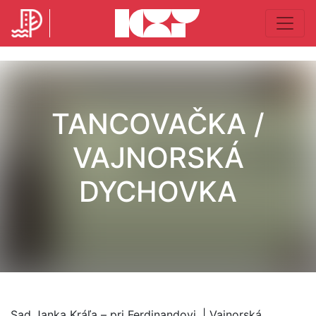
TANCOVAČKA /
VAJNORSKÁ
DYCHOVKA
Sad Janka Kráľa – pri Ferdinandovi. | Vajnorská