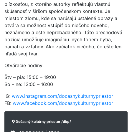
blízkosťou, z ktorého autorky reflektujú vlastnú
skúsenosť v širšom spoločenskom kontexte. Je
miestom zlomu, kde sa narúšajú ustálené obrazy a
otvára sa možnosť vstúpiť do niečoho nového,
neznámeho a ešte neprebádaného. Táto prechodová
pozícia umožňuje imagináciu iných foriem bytia,
pamäti a vzťahov. Ako začiatok niečoho, čo ešte len
hľadá svoj tvar.
Otváracie hodiny:
Štv – pia: 15:00 – 19:00
So – ne: 13:00 – 16:00
IG:
www.instagram.com/docasnykulturnypriestor
FB:
www.facebook.com/docasnykulturnypriestor
Dočasný kultúrny priestor /dkp/