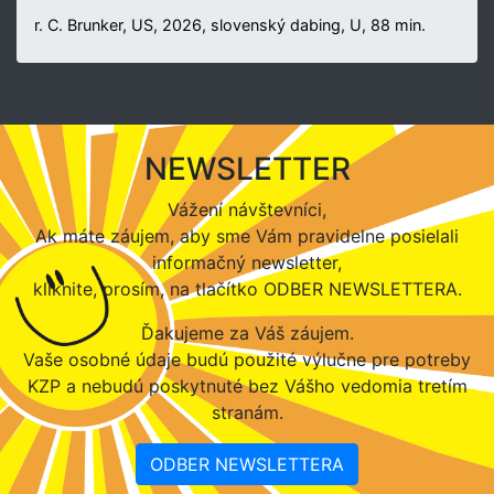
r. C. Brunker, US, 2026, slovenský dabing, U, 88 min.
NEWSLETTER
Vážení návštevníci,
Ak máte záujem, aby sme Vám pravidelne posielali
informačný newsletter,
kliknite, prosím, na tlačítko ODBER NEWSLETTERA.
Ďakujeme za Váš záujem.
Vaše osobné údaje budú použité výlučne pre potreby
KZP a nebudú poskytnuté bez Vášho vedomia tretím
stranám.
ODBER NEWSLETTERA