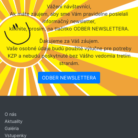
Vážení návštevníci,
Ak máte záujem, aby sme Vám pravidelne posielali
informačný newsletter,
kliknite, prosím, na tlačítko ODBER NEWSLETTERA.
Ďakujeme za Váš záujem.
Vaše osobné údaje budú použité výlučne pre potreby
KZP a nebudú poskytnuté bez Vášho vedomia tretím
stranám.
ODBER NEWSLETTERA
O nás
Aktuality
Galéria
Vstupenky