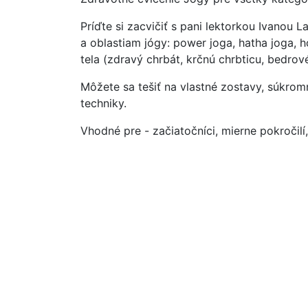
Príďte si zacvičiť s pani lektorkou Ivanou
a oblastiam jógy: power joga, hatha joga, h
tela (zdravý chrbát, krčnú chrbticu, bedro
Môžete sa tešiť na vlastné zostavy, súkro
techniky.
Vhodné pre - začiatočníci, mierne pokročilí,