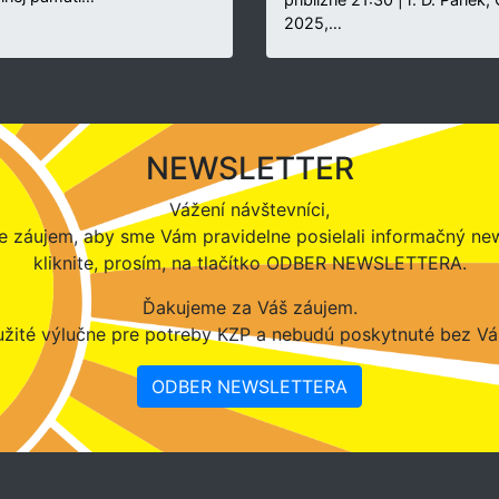
2025,…
NEWSLETTER
Vážení návštevníci,
 záujem, aby sme Vám pravidelne posielali informačný new
kliknite, prosím, na tlačítko ODBER NEWSLETTERA.
Ďakujeme za Váš záujem.
žité výlučne pre potreby KZP a nebudú poskytnuté bez Vá
ODBER NEWSLETTERA