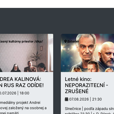
asný kultúrny priestor /dkp/
Exteriér
DREA KALINOVÁ:
Letné kino:
N RUS RAZ ODÍDE!
NEPORAZITEĽNÍ -
ZRUŠENÉ
.07.2026 | 18:00
07.08.2026 | 21:30
rmediálny projekt Andrei
novej založený na osobnej a
Slnečnice | podľa západu sln
nnej pamäti…
približne 21:30 | r. D. Pánek,