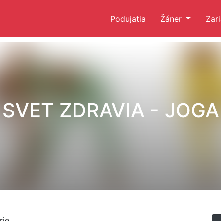
Podujatia
Žáner
Zar
SVET ZDRAVIA - JOGA
ie.