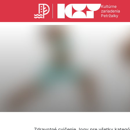
Kultúrne
zariadenia
Petržalky
Zdravotné cvičenie Jogy pre všetky kategór