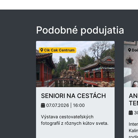
Podobné podujatia
Cik Cak Centrum
Doč
SENIORI NA CESTÁCH
AN
TE
07.07.2026 | 16:00
30
Výstava cestovateľských
fotografií z rôznych kútov sveta.
Inte
Kali
rodi