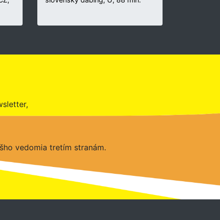
sletter,
šho vedomia tretím stranám.