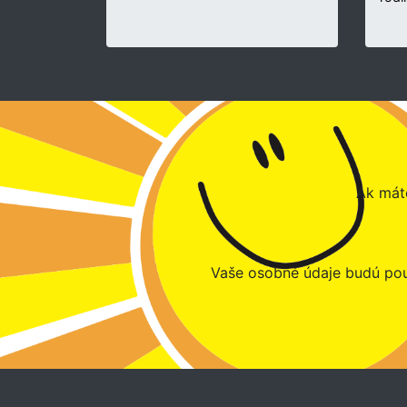
Ak máte
Vaše osobné údaje budú pou