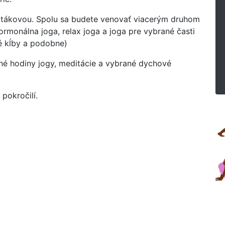
 Latákovou. Spolu sa budete venovať viacerým druhom
ormonálna joga, relax joga a joga pre vybrané časti
vé kĺby a podobne)
mné hodiny jogy, meditácie a vybrané dychové
 pokročilí.