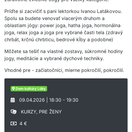
Príďte si zacvičiť s pani lektorkou Ivanou Latákovou.
Spolu sa budete venovať viacerým druhom a
oblastiam jógy: power joga, hatha joga, hormonálna
joga, relax joga a joga pre vybrané časti tela (zdravý
chrbát, krčnú chrbticu, bedrové kĺby a podobne)
Môžete sa tešiť na vlastné zostavy, súkromné hodiny
jogy, meditácie a vybrané dychové techniky.
Vhodné pre - začiatočníci, mierne pokročilí, pokročilí.
Dom kultúry Lúky
09.04.2026 | 18:30 - 19:30
KURZY, PRE ŽENY
4 €