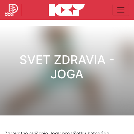
SVET ZDRAVIA -
JOGA
Zdravotné cvičenie Jogy pre všetky kategórie.