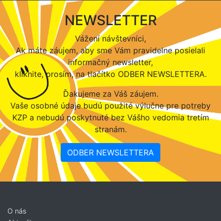
NEWSLETTER
Vážení návštevníci,
Ak máte záujem, aby sme Vám pravidelne posielali
informačný newsletter,
kliknite, prosím, na tlačítko ODBER NEWSLETTERA.
Ďakujeme za Váš záujem.
Vaše osobné údaje budú použité výlučne pre potreby
KZP a nebudú poskytnuté bez Vášho vedomia tretím
stranám.
ODBER NEWSLETTERA
O nás