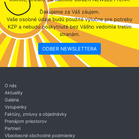
Ďakujeme za Váš záujem.
Vaše osobné údaje budú použité výlučne pre potreby
KZP a nebudú poskytnuté bez Vášho vedomia tretím
stranám.
ODBER NEWSLETTERA
O nás
Aktuality
Galéria
Vstupenky
Faktúry, zmluvy a objednávky
Prenájom priestorov
Partneri
Všeobecné obchodné podmienky