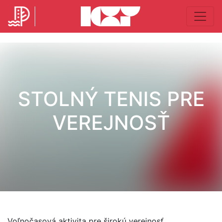
STOLNÝ TENIS PRE
VEREJNOSŤ
Voľnočasová aktivita pre širokú verejnosť.