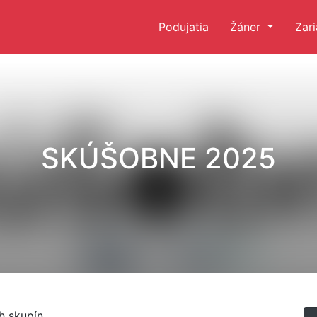
Podujatia
Žáner
Zar
SKÚŠOBNE 2025
h skupín.