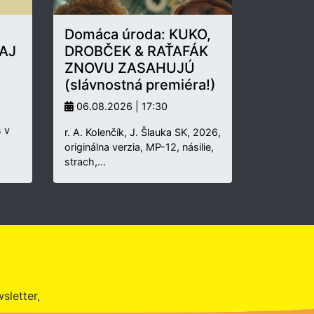
Domáca úroda: KUKO,
AJ
DROBČEK & RAŤAFÁK
ZNOVU ZASAHUJÚ
(slávnostná premiéra!)
06.08.2026 | 17:30
 v
r. A. Kolenčík, J. Šlauka SK, 2026,
originálna verzia, MP-12, násilie,
strach,…
sletter,