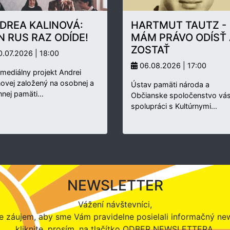
DREA KALINOVÁ:
HARTMUT TAUTZ -
N RUS RAZ ODÍDE!
MÁM PRÁVO ODÍSŤ 
ZOSTAŤ
.07.2026 | 18:00
06.08.2026 | 17:00
rmediálny projekt Andrei
novej založený na osobnej a
Ústav pamäti národa a
nnej pamäti…
Občianske spoločenstvo vás
spolupráci s Kultúrnymi…
NEWSLETTER
Vážení návštevníci,
 záujem, aby sme Vám pravidelne posielali informačný new
kliknite, prosím, na tlačítko ODBER NEWSLETTERA.