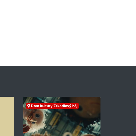
Dom kultúry Zrkadlový háj