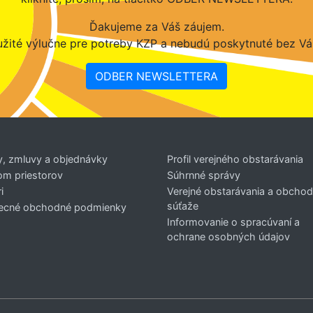
Ďakujeme za Váš záujem.
žité výlučne pre potreby KZP a nebudú poskytnuté bez Vá
ODBER NEWSLETTERA
y, zmluvy a objednávky
Profil verejného obstarávania
om priestorov
Súhrnné správy
i
Verejné obstarávania a obcho
súťaže
ecné obchodné podmienky
Informovanie o spracúvaní a
ochrane osobných údajov