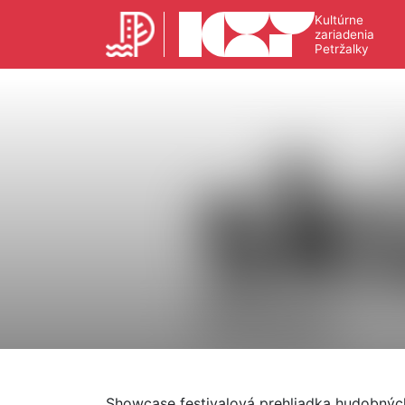
Kultúrne
zariadenia
Petržalky
Showcase festivalová prehliadka hudobnýc