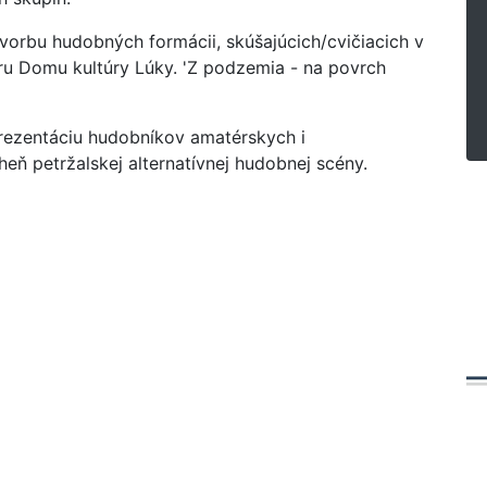
tvorbu hudobných formácii, skúšajúcich/cvičiacich v
u Domu kultúry Lúky. 'Z podzemia - na povrch
prezentáciu hudobníkov amatérskych i
heň petržalskej alternatívnej hudobnej scény.