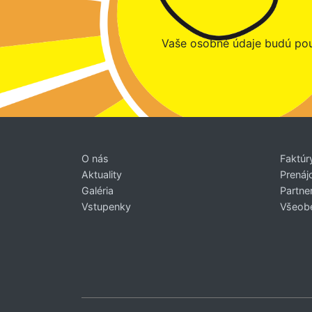
Vaše osobné údaje budú pou
O nás
Faktúr
Aktuality
Prenáj
Galéria
Partner
Vstupenky
Všeob