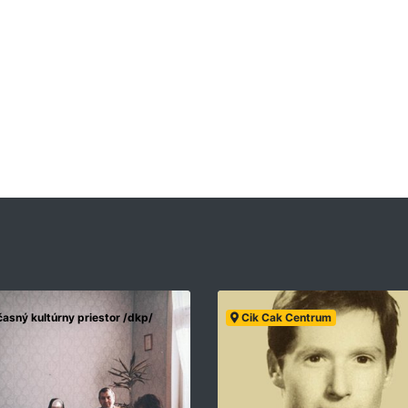
asný kultúrny priestor /dkp/
Cik Cak Centrum