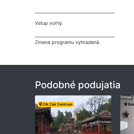
______________________________________
Vstup voľný.
______________________________________
Zmena programu vyhradená.
Podobné podujatia
Cik Cak Centrum
Doč