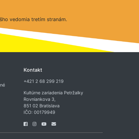
šho vedomia tretím stranám.
Kontakt
+421 2 68 299 219
dné
Kultúrne zariadenia Petržalky
Rovniankova 3,
851 02 Bratislava
IČO: 00179949