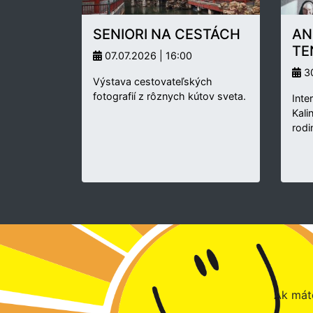
SENIORI NA CESTÁCH
AN
TE
07.07.2026 | 16:00
30
Výstava cestovateľských
fotografií z rôznych kútov sveta.
Inte
Kali
rodi
Ak máte