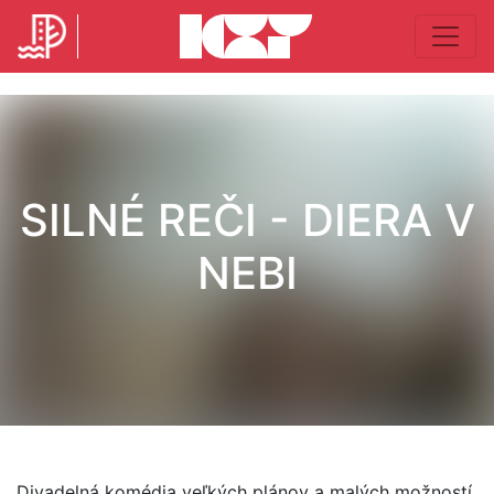
SILNÉ REČI - DIERA V
NEBI
Divadelná komédia veľkých plánov a malých možností.