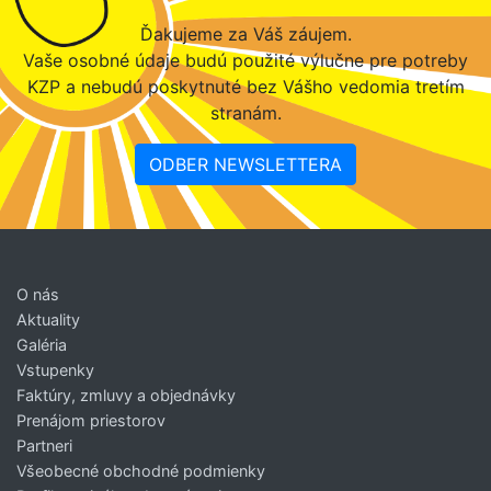
Ďakujeme za Váš záujem.
Vaše osobné údaje budú použité výlučne pre potreby
KZP a nebudú poskytnuté bez Vášho vedomia tretím
stranám.
ODBER NEWSLETTERA
O nás
Aktuality
Galéria
Vstupenky
Faktúry, zmluvy a objednávky
Prenájom priestorov
Partneri
Všeobecné obchodné podmienky