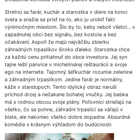
Stretnú sa farár, kuchár a starostka v diere na konci
sveta a snažia sa prísť na to, ako ju urobiť fakt
výnimočným miestom. Šlo by to, keby neboli všetci... v
zapadnutej obci bez signálu, bez kostola a bez
očakávaní. Aspoň že majú najväčšiu zbierku
záhradných trpaslíkov široko ďaleko. Starostka chce
za každú cenu pritiahnuť do obce investora. Jej syn
tajne leští panvice v michelinskej reštaurácii a svoje
ego na internete. Tajomný šéfkuchár rozumie zelenine
a záhradným trpaslíkom. Jedine farár je normálny,
káže v standupoch. Tento idylický obraz naruší
príchod drzej a nečakane bohatej vnučky. Jej babka
má s rodnou obcou svoje plány. Poľovníci strieľajú na
všetko, čo sa pohne, záhradní trpaslíci sa váľajú v
blate, ale nakoniec všetko dobre dopadne. Absurdná
komédia s krásnym výhľadom do budúcnosti.