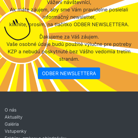
Vážení návštevníci,
Ak máte záujem, aby sme Vám pravidelne posielali
informačný newsletter,
kliknite, prosím, na tlačítko ODBER NEWSLETTERA.
Ďakujeme za Váš záujem.
Vaše osobné údaje budú použité výlučne pre potreby
KZP a nebudú poskytnuté bez Vášho vedomia tretím
stranám.
ODBER NEWSLETTERA
O nás
Aktuality
Galéria
Vstupenky