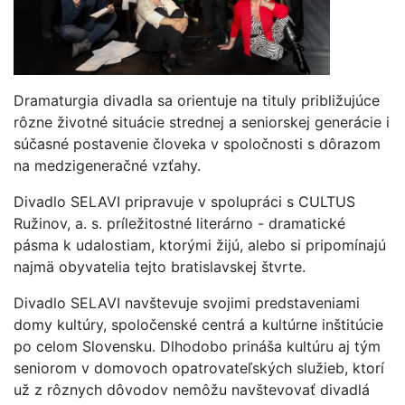
Dramaturgia divadla sa orientuje na tituly približujúce
rôzne životné situácie strednej a seniorskej generácie i
súčasné postavenie človeka v spoločnosti s dôrazom
na medzigeneračné vzťahy.
Divadlo SELAVI pripravuje v spolupráci s CULTUS
Ružinov, a. s. príležitostné literárno - dramatické
pásma k udalostiam, ktorými žijú, alebo si pripomínajú
najmä obyvatelia tejto bratislavskej štvrte.
Divadlo SELAVI navštevuje svojimi predstaveniami
domy kultúry, spoločenské centrá a kultúrne inštitúcie
po celom Slovensku. Dlhodobo prináša kultúru aj tým
seniorom v domovoch opatrovateľských služieb, ktorí
už z rôznych dôvodov nemôžu navštevovať divadlá