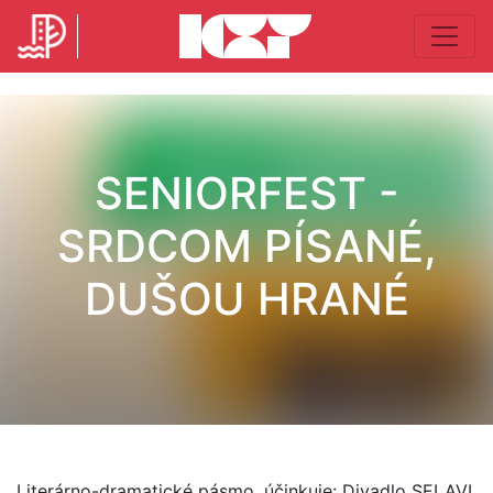
SENIORFEST -
SRDCOM PÍSANÉ,
DUŠOU HRANÉ
Literárno-dramatické pásmo, účinkuje: Divadlo SELAVI