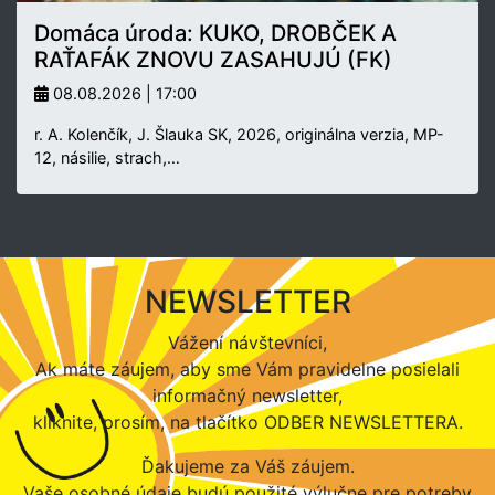
Domáca úroda: KUKO, DROBČEK A
RAŤAFÁK ZNOVU ZASAHUJÚ (FK)
08.08.2026 | 17:00
r. A. Kolenčík, J. Šlauka SK, 2026, originálna verzia, MP-
12, násilie, strach,…
NEWSLETTER
Vážení návštevníci,
Ak máte záujem, aby sme Vám pravidelne posielali
informačný newsletter,
kliknite, prosím, na tlačítko ODBER NEWSLETTERA.
Ďakujeme za Váš záujem.
Vaše osobné údaje budú použité výlučne pre potreby