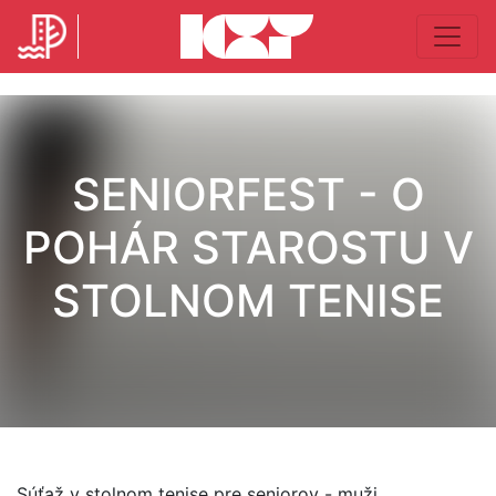
SENIORFEST - O
POHÁR STAROSTU V
STOLNOM TENISE
Súťaž v stolnom tenise pre seniorov - muži.