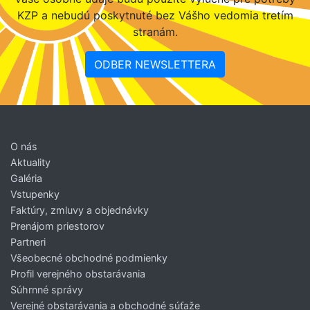
KZP a nebudú poskytnuté bez Vášho vedomia tretím
stranám.
ODBER NEWSLETTERA
O nás
Aktuality
Galéria
Vstupenky
Faktúry, zmluvy a objednávky
Prenájom priestorov
Partneri
Všeobecné obchodné podmienky
Profil verejného obstarávania
Súhrnné správy
Verejné obstarávania a obchodné súťaže