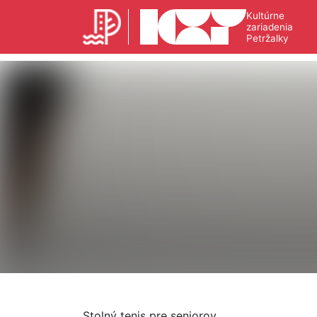
Kultúrne
zariadenia
Petržalky
Stolný tenis pre seniorov.