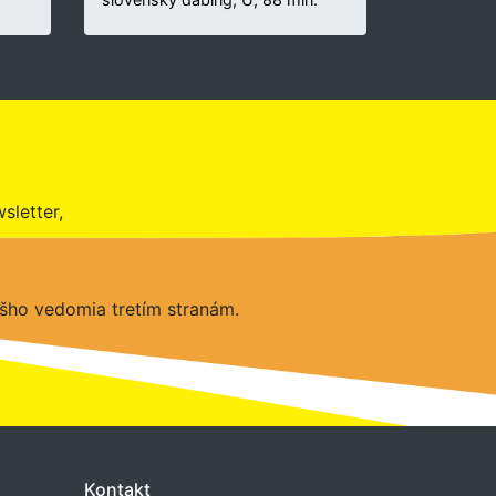
sletter,
šho vedomia tretím stranám.
Kontakt