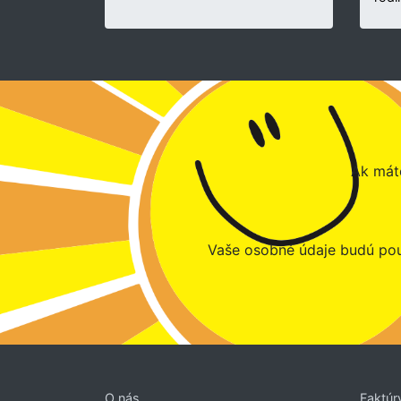
Ak máte
Vaše osobné údaje budú pou
O nás
Faktúr