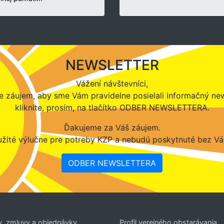
NEWSLETTER
Vážení návštevníci,
 záujem, aby sme Vám pravidelne posielali informačný new
kliknite, prosím, na tlačítko ODBER NEWSLETTERA.
Ďakujeme za Váš záujem.
žité výlučne pre potreby KZP a nebudú poskytnuté bez Vá
ODBER NEWSLETTERA
y, zmluvy a objednávky
Profil verejného obstarávania