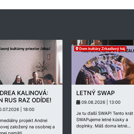
asný kultúrny priestor /dkp/
Dom kultúry Zrkadlový háj
DREA KALINOVÁ:
LETNÝ SWAP
N RUS RAZ ODÍDE!
09.08.2026 | 13:00
.07.2026 | 18:00
Je tu ďalší SWAP! Tento krát
SWAPujeme letné kúsky a
rmediálny projekt Andrei
doplnky. Máš doma letné…
novej založený na osobnej a
nnej pamäti…