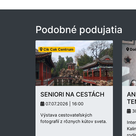
Podobné podujatia
Cik Cak Centrum
Doč
SENIORI NA CESTÁCH
AN
TE
07.07.2026 | 16:00
30
Výstava cestovateľských
fotografií z rôznych kútov sveta.
Inte
Kali
rodi