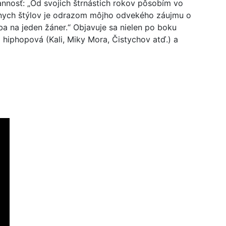
annosť: „Od svojich štrnástich rokov pôsobím vo
znych štýlov je odrazom môjho odvekého záujmu o
a na jeden žáner.“ Objavuje sa nielen po boku
 hiphopová (Kali, Miky Mora, Čistychov atď.) a