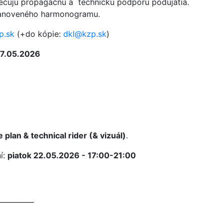
pečujú propagačnú a technickú podporu podujatia.
tanoveného harmonogramu.
p.sk
(+do kópie:
dkl@kzp.sk
)
17.05.2026
 plan & technical rider (& vizuál)
.
í:
piatok 22.05.2026 - 17:00-21:00
__________