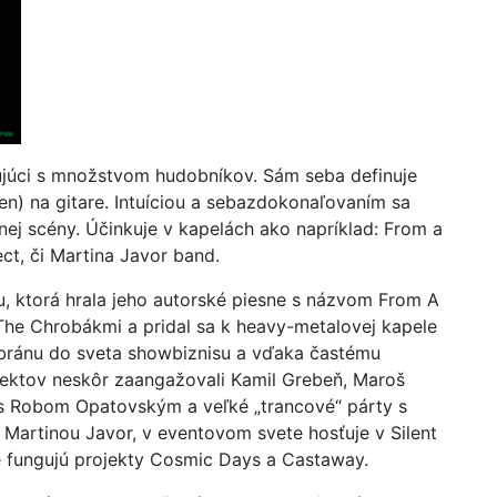
ťujúci s množstvom hudobníkov. Sám seba definuje
n) na gitare. Intuíciou a sebazdokonaľovaním sa
nej scény. Účinkuje v kapelách ako napríklad: From a
ct, či Martina Javor band.
nu, ktorá hrala jeho autorské piesne s názvom From A
 The Chrobákmi a pridal sa k heavy-metalovej kapele
 bránu do sveta showbiznisu a vďaka častému
ojektov neskôr zaangažovali Kamil Grebeň, Maroš
“ s Robom Opatovským a veľké „trancové“ párty s
 Martinou Javor, v eventovom svete hosťuje v Silent
e fungujú projekty Cosmic Days a Castaway.