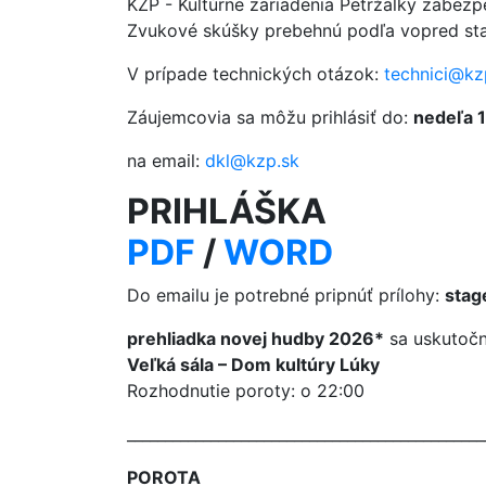
KZP - Kultúrne zariadenia Petržalky zabez
Zvukové skúšky prebehnú podľa vopred s
V prípade technických otázok:
technici@kz
Záujemcovia sa môžu prihlásiť do:
nedeľa 
na email:
dkl@kzp.sk
PRIHLÁŠKA
PDF
/
WORD
Do emailu je potrebné pripnúť prílohy:
stage
prehliadka novej hudby 2026*
sa uskutočn
Veľká sála – Dom kultúry Lúky
Rozhodnutie poroty: o 22:00
_______________________________________________
POROTA