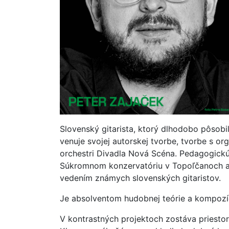
Slovenský gitarista, ktorý dlhodobo pôsobi
venuje svojej autorskej tvorbe, tvorbe s o
orchestri Divadla Nová Scéna. Pedagogick
Súkromnom konzervatóriu v Topoľčanoch a 
vedením známych slovenských gitaristov.
Je absolventom hudobnej teórie a kompozi
V kontrastných projektoch zostáva priestor 