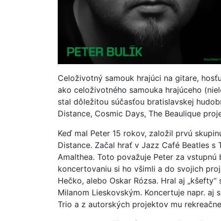
Celoživotný samouk hrajúci na gitare, hos
ako celoživotného samouka hrajúceho (niele
stal dôležitou súčasťou bratislavskej hudob
Distance, Cosmic Days, The Beaulique proje
Keď mal Peter 15 rokov, založil prvú skupi
Distance. Začal hrať v Jazz Café Beatles s
Amalthea. Toto považuje Peter za vstupnú
koncertovaniu si ho všimli a do svojich pr
Hečko, alebo Oskar Rózsa. Hral aj „kšefty
Milanom Lieskovským. Koncertuje napr. aj s
Trio a z autorských projektov mu rekreačn