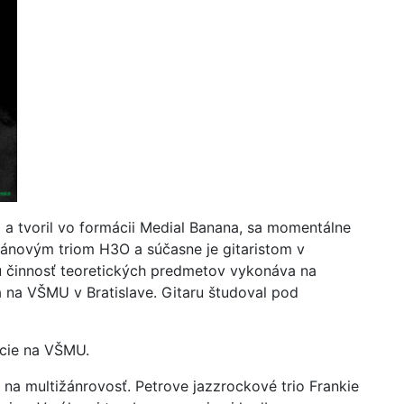
l a tvoril vo formácii Medial Banana, sa momentálne
rgánovým triom H3O a súčasne je gitaristom v
ú činnosť teoretických predmetov vykonáva na
na VŠMU v Bratislave. Gitaru študoval pod
́cie na VŠMU.
na multižánrovosť. Petrove jazzrockové trio Frankie