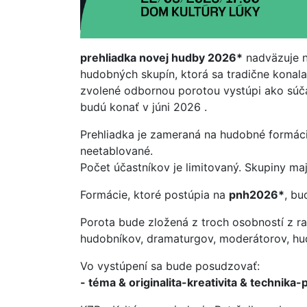
prehliadka novej hudby 2026*
nadväzuje 
hudobných skupín, ktorá sa tradične konala
zvolené odbornou porotou vystúpi ako súč
budú konať v júni 2026 .
Prehliadka je zameraná na hudobné formáci
neetablované.
Počet účastníkov je limitovaný. Skupiny ma
Formácie, ktoré postúpia na
pnh2026*
, bu
Porota bude zložená z troch osobností z ra
hudobníkov, dramaturgov, moderátorov, hud
Vo vystúpení sa bude posudzovať:
- téma & originalita-kreativita & technika