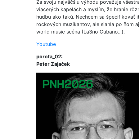
Za svoju najväčšiu výhodu považuje všestr
viacerých kapelách a myslím, že hranie rô
hudbu ako takú. Nechcem sa špecifikovať ib
rockových muzikantov, ale siahla po ňom aj
world music scéna (La3no Cubano...).
Youtube
porota_02:
Peter Zajaček