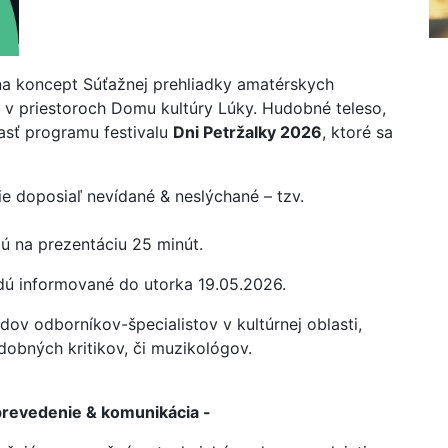
na koncept Súťažnej prehliadky amatérskych
 v priestoroch Domu kultúry Lúky. Hudobné teleso,
asť programu festivalu
Dni Petržalky 2026
, ktoré sa
e doposiaľ nevídané & neslýchané – tzv.
jú na prezentáciu 25 minút.
dú informované do utorka 19.05.2026.
dov odborníkov-špecialistov v kultúrnej oblasti,
obných kritikov, či muzikológov.
-prevedenie & komunikácia -