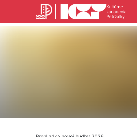
Kultúrne
zariadenia
Petržalky
Prehliadka novej hudby 2026.