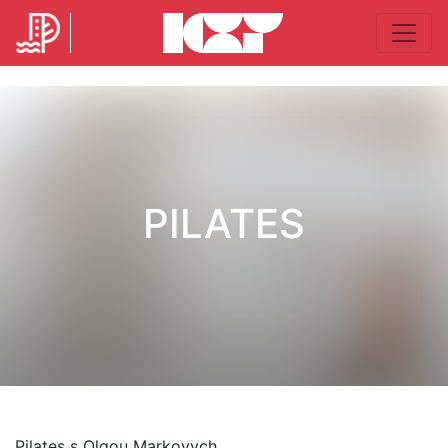
PILATES
Pilates s Olgou Markovych