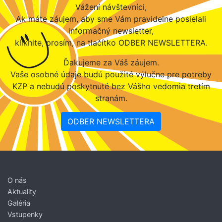
Vážení návštevníci,
Ak máte záujem, aby sme Vám pravidelne posielali
informačný newsletter,
kliknite, prosím, na tlačítko ODBER NEWSLETTERA.
Ďakujeme za Váš záujem.
Vaše osobné údaje budú použité výlučne pre potreby
KZP a nebudú poskytnuté bez Vášho vedomia tretím
stranám.
ODBER NEWSLETTERA
O nás
Aktuality
Galéria
Vstupenky