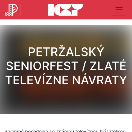
PETRŽALSKÝ
SENIORFEST / ZLATÉ
TELEVÍZNE NÁVRATY
Príjemné posedenie so známou televíznou hlásateľkou