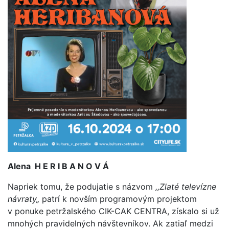
Alena H E R I B A N O V Á
Napriek tomu, že podujatie s názvom
,,Zlaté televízne
návraty„
patrí k novším programovým projektom
v ponuke petržalského CIK-CAK CENTRA, získalo si už
mnohých pravidelných návštevníkov. Ak zatiaľ medzi