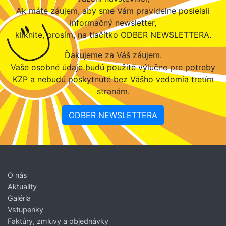
Ak máte záujem, aby sme Vám pravidelne posielali
informačný newsletter,
kliknite, prosím, na tlačítko ODBER NEWSLETTERA.
Ďakujeme za Váš záujem.
Vaše osobné údaje budú použité výlučne pre potreby
KZP a nebudú poskytnuté bez Vášho vedomia tretím
stranám.
ODBER NEWSLETTERA
O nás
Aktuality
Galéria
Vstupenky
Faktúry, zmluvy a objednávky