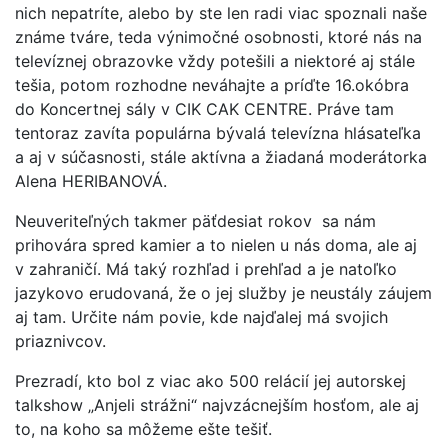
nich nepatríte, alebo by ste len radi viac spoznali naše
známe tváre, teda výnimočné osobnosti, ktoré nás na
televíznej obrazovke vždy potešili a niektoré aj stále
tešia, potom rozhodne neváhajte a príďte 16.okóbra
do Koncertnej sály v CIK CAK CENTRE. Práve tam
tentoraz zavíta populárna bývalá televízna hlásateľka
a aj v súčasnosti, stále aktívna a žiadaná moderátorka
Alena HERIBANOVÁ.
Neuveriteľných takmer päťdesiat rokov sa nám
prihovára spred kamier a to nielen u nás doma, ale aj
v zahraničí. Má taký rozhľad i prehľad a je natoľko
jazykovo erudovaná, že o jej služby je neustály záujem
aj tam. Určite nám povie, kde najďalej má svojich
priaznivcov.
Prezradí, kto bol z viac ako 500 relácií jej autorskej
talkshow „Anjeli strážni“ najvzácnejším hosťom, ale aj
to, na koho sa môžeme ešte tešiť.