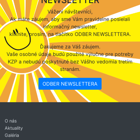
Vážení návštevníci,
Ak máte záujem, aby sme Vám pravidelne posielali
informačný newsletter,
kliknite, prosím, na tlačítko ODBER NEWSLETTERA.
Ďakujeme za Váš záujem.
Vaše osobné údaje budú použité výlučne pre potreby
KZP a nebudú poskytnuté bez Vášho vedomia tretím
stranám.
ODBER NEWSLETTERA
O nás
Aktuality
Galéria