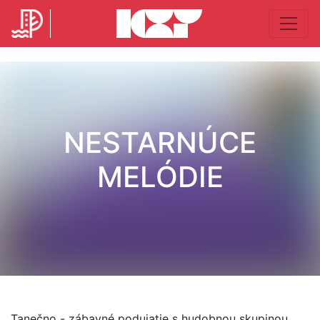
NESTARNÚCE
MELÓDIE
Tanečno - zábavné podujatie s hudobnou skupinou