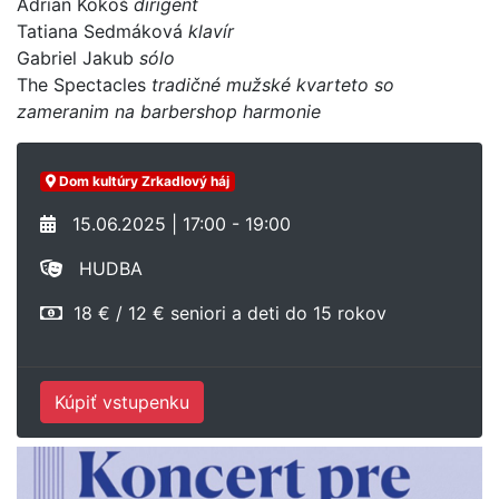
Adrian Kokoš
dirigent
Tatiana Sedmáková
klavír
Gabriel Jakub
sólo
The Spectacles
tradičné mužské kvarteto so
zameranim na barbershop harmonie
Dom kultúry Zrkadlový háj
15.06.2025 | 17:00 - 19:00
HUDBA
18 € / 12 € seniori a deti do 15 rokov
Kúpiť vstupenku