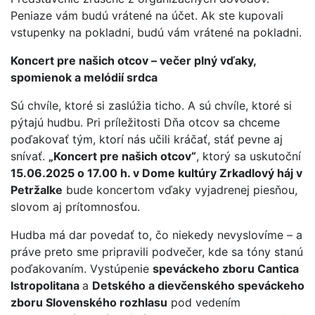
Peniaze vám budú vrátené na účet. Ak ste kupovali
vstupenky na pokladni, budú vám vrátené na pokladni.
Koncert pre našich otcov – večer plný vďaky,
spomienok a melódií srdca
Sú chvíle, ktoré si zaslúžia ticho. A sú chvíle, ktoré si
pýtajú hudbu. Pri príležitosti Dňa otcov sa chceme
poďakovať tým, ktorí nás učili kráčať, stáť pevne aj
snívať.
„Koncert pre našich otcov“
, ktorý sa uskutoční
15.06.2025 o 17.00 h. v Dome kultúry Zrkadlový háj v
Petržalke
bude koncertom vďaky vyjadrenej piesňou,
slovom aj prítomnosťou.
Hudba má dar povedať to, čo niekedy nevyslovíme – a
práve preto sme pripravili podvečer, kde sa tóny stanú
poďakovaním. Vystúpenie
speváckeho zboru
Cantica
Istropolitana
a
Detského a dievčenského speváckeho
zboru Slovenského rozhlasu
pod vedením