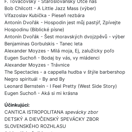
F. Tovačovský - Staroslovanský Otče náš
Bob Chilcott - A Little Jazz Mass (výber)
Víťazoslav Kubička - Pieseň rezbára
Antonín Dvořák - Hospodin jest můj pastýř, Zpívejte
Hospodinu (Biblické písne)
Antonín Dvořák - Šest moravských dvojzpěvů - výber
Benjaminas Gorbulskis - Tanec leta
Alexander Moyzes - Milá moja, Ej, zalužicky poľo
Eugen Suchoň - Bodaj by vás, vy mládenci
Alexander Moyzes - Trávnice
The Spectacles - a cappella hudba v štýle barbershop
Negro spirituál - By and By
Leonard Bernstein - I Feel Pretty (West Side Story)
Eugen Suchoň - Aká si mi krásna
Účinkujúci:
CANTICA ISTROPOLITANA
spevácky zbor
DETSKÝ A DIEVČENSKÝ SPEVÁCKY ZBOR
SLOVENSKÉHO ROZHLASU