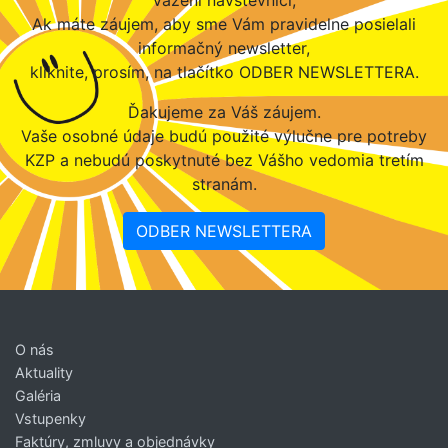
Ak máte záujem, aby sme Vám pravidelne posielali
informačný newsletter,
kliknite, prosím, na tlačítko ODBER NEWSLETTERA.
Ďakujeme za Váš záujem.
Vaše osobné údaje budú použité výlučne pre potreby
KZP a nebudú poskytnuté bez Vášho vedomia tretím
stranám.
ODBER NEWSLETTERA
O nás
Aktuality
Galéria
Vstupenky
Faktúry, zmluvy a objednávky