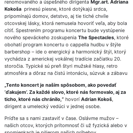
renomovaného a úspešného dirigenta
Mgr.art. Adriana
Kokoša
prinesú piesne, ktoré dotýkajú srdca,
pripomínajú domov, detstvo, aj tie tiché chvíle
otcovskej lásky, ktorá nemusela hovoriť veľa, aby bola
cítiť. Spestrením programu koncertu bude vystúpenie
nového speváckeho zoskupenia
The Spectacles
, ktoré
obohatí program koncertu o cappella hudbu v štýle
barbershop – ide o energický a harmonický štýl, ktorý
vychádza z americkej vokálnej tradície začiatku 20.
storočia. Typické sú preň štyri mužské hlasy, retro
atmosféra a dôraz na čistú intonáciu, súzvuk a zábavu
„Tento koncert je naším spôsobom, ako povedať
‘ďakujem’. Za každé slovo, ktoré nás formovalo, aj za
ticho, ktoré nás chránilo,“
hovorí
Adrian Kokoš
,
dirigent a umelecký vedúci v jednej osobe.
Príďte sa s nami zastaviť v čase. Oslávme mužov –
našich otcov, ktorých prítomnosť či už fyzická alebo v
spomienkach je pilierom našich príbehov.