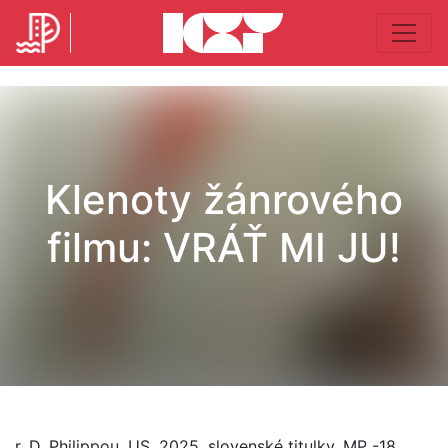
Klenoty žánrového
filmu: VRÁŤ MI JU!
r. D. Philippou, US, 2025, slovenské titulky, MP -18,