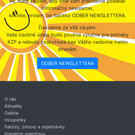
Ak máte záujem, aby sme Vám pravidelne posielali
informačný newsletter,
kliknite, prosím, na tlačítko ODBER NEWSLETTERA.
Ďakujeme za Váš záujem.
Vaše osobné údaje budú použité výlučne pre potreby
KZP a nebudú poskytnuté bez Vášho vedomia tretím
stranám.
ODBER NEWSLETTERA
O nás
Aktuality
Galéria
Vstupenky
Faktúry, zmluvy a objednávky
Prenájom priestorov