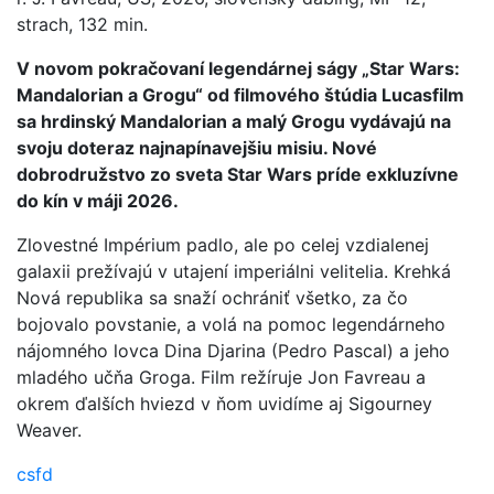
strach, 132 min.
V novom pokračovaní legendárnej ságy „Star Wars:
Mandalorian a Grogu“ od filmového štúdia Lucasfilm
sa hrdinský Mandalorian a malý Grogu vydávajú na
svoju doteraz najnapínavejšiu misiu. Nové
dobrodružstvo zo sveta Star Wars príde exkluzívne
do kín v máji 2026.
Zlovestné Impérium padlo, ale po celej vzdialenej
galaxii prežívajú v utajení imperiálni velitelia. Krehká
Nová republika sa snaží ochrániť všetko, za čo
bojovalo povstanie, a volá na pomoc legendárneho
nájomného lovca Dina Djarina (Pedro Pascal) a jeho
mladého učňa Groga. Film režíruje Jon Favreau a
okrem ďalších hviezd v ňom uvidíme aj Sigourney
Weaver.
csfd