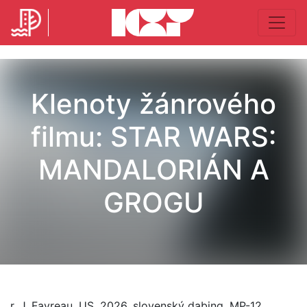
Klenoty žánrového
filmu: STAR WARS:
MANDALORIÁN A
GROGU
r. J. Favreau, US, 2026, slovenský dabing, MP-12,