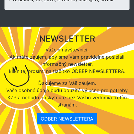
NEWSLETTER
Vážení návštevníci,
Ak máte záujem, aby sme Vám pravidelne posielali
informačný newsletter,
kliknite, prosím, na tlačítko ODBER NEWSLETTERA.
Ďakujeme za Váš záujem.
Vaše osobné údaje budú použité výlučne pre potreby
KZP a nebudú poskytnuté bez Vášho vedomia tretím
stranám.
ODBER NEWSLETTERA