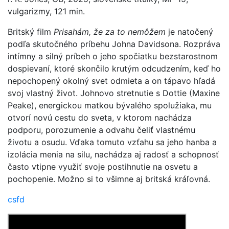
vulgarizmy, 121 min.
Britský film
Prisahám, že za to nemôžem
je natočený
podľa skutočného príbehu Johna Davidsona. Rozpráva
intímny a silný príbeh o jeho spočiatku bezstarostnom
dospievaní, ktoré skončilo krutým odcudzením, keď ho
nepochopený okolný svet odmieta a on tápavo hľadá
svoj vlastný život. Johnovo stretnutie s Dottie (Maxine
Peake), energickou matkou bývalého spolužiaka, mu
otvorí novú cestu do sveta, v ktorom nachádza
podporu, porozumenie a odvahu čeliť vlastnému
životu a osudu. Vďaka tomuto vzťahu sa jeho hanba a
izolácia menia na silu, nachádza aj radosť a schopnosť
často vtipne využiť svoje postihnutie na osvetu a
pochopenie. Možno si to všimne aj britská kráľovná.
csfd