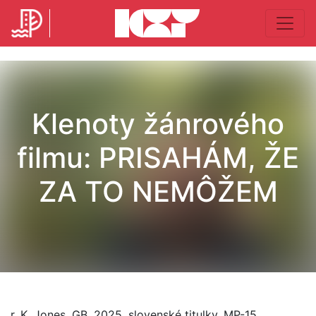
Klenoty žánrového
filmu: PRISAHÁM, ŽE
ZA TO NEMÔŽEM
r. K. Jones, GB, 2025, slovenské titulky, MP-15,