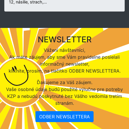
12, násilie, strach,…
NEWSLETTER
Vážení návštevníci,
Ak máte záujem, aby sme Vám pravidelne posielali
informačný newsletter,
kliknite, prosím, na tlačítko ODBER NEWSLETTERA.
Ďakujeme za Váš záujem.
Vaše osobné údaje budú použité výlučne pre potreby
KZP a nebudú poskytnuté bez Vášho vedomia tretím
stranám.
ODBER NEWSLETTERA