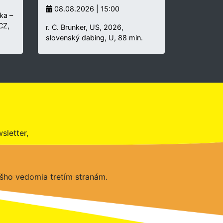
08.08.2026 | 15:00
ka –
 CZ,
r. C. Brunker, US, 2026,
slovenský dabing, U, 88 min.
sletter,
šho vedomia tretím stranám.