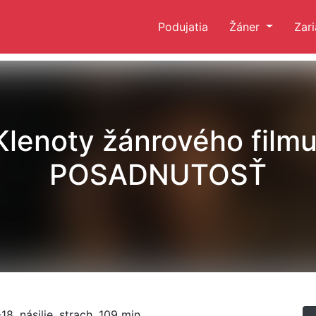
Podujatia
Žáner
Zar
Klenoty žánrového filmu
POSADNUTOSŤ
18, násilie, strach, 109 min.