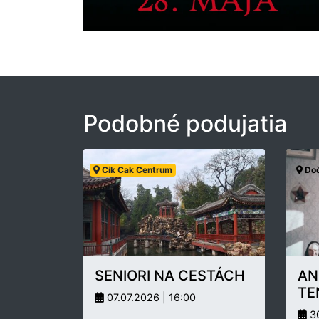
Podobné podujatia
Cik Cak Centrum
Doč
SENIORI NA CESTÁCH
AN
TE
07.07.2026 | 16:00
30