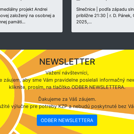
rmediálny projekt Andrei
Slnečnice | podľa západu sln
novej založený na osobnej a
približne 21:30 | r. D. Pánek,
nnej pamäti…
2025,…
NEWSLETTER
Vážení návštevníci,
 záujem, aby sme Vám pravidelne posielali informačný new
kliknite, prosím, na tlačítko ODBER NEWSLETTERA.
Ďakujeme za Váš záujem.
žité výlučne pre potreby KZP a nebudú poskytnuté bez Vá
ODBER NEWSLETTERA