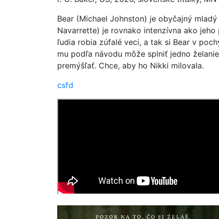
Bear (Michael Johnston) je obyčajný mladý 
Navarrette) je rovnako intenzívna ako jeho 
ľudia robia zúfalé veci, a tak si Bear v po
mu podľa návodu môže splniť jedno želanie
premýšľať. Chce, aby ho Nikki milovala.
csfd