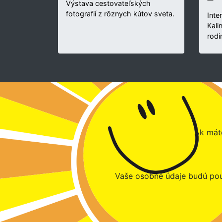
Výstava cestovateľských
fotografií z rôznych kútov sveta.
Inte
Kali
rodi
Ak máte
Vaše osobné údaje budú pou