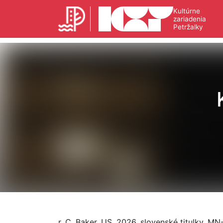
Kultúrne
zariadenia
Petržalky
r. C. Baker, US, 2026, slovenské titulky, MN-