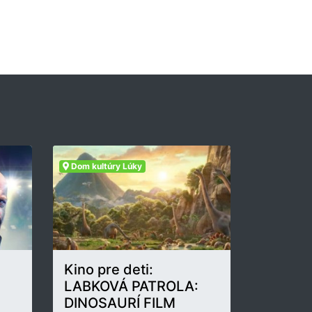
Dom kultúry Lúky
Kino pre deti:
LABKOVÁ PATROLA:
DINOSAURÍ FILM