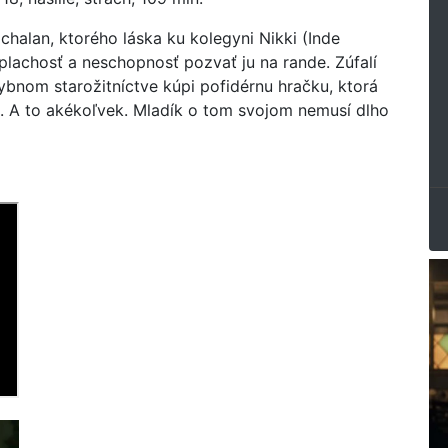
chalan, ktorého láska ku kolegyni Nikki (Inde
plachosť a neschopnosť pozvať ju na rande. Zúfalí
chybnom starožitníctve kúpi pofidérnu hračku, ktorá
. A to akékoľvek. Mladík o tom svojom nemusí dlho