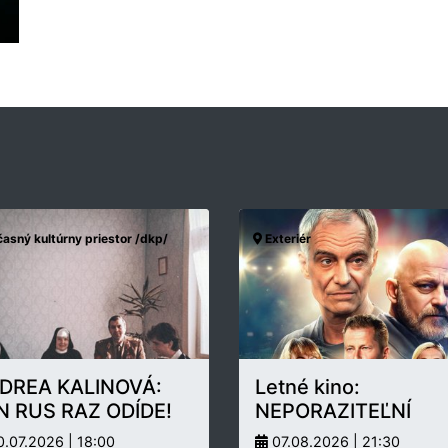
asný kultúrny priestor /dkp/
Exteriér
DREA KALINOVÁ:
Letné kino:
N RUS RAZ ODÍDE!
NEPORAZITEĽNÍ
.07.2026 | 18:00
07.08.2026 | 21:30