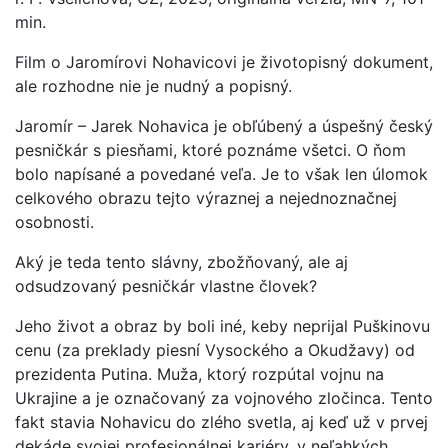
min.
Film o Jaromírovi Nohavicovi je životopisný dokument,
ale rozhodne nie je nudný a popisný.
Jaromír – Jarek Nohavica je obľúbený a úspešný český
pesničkár s piesňami, ktoré poznáme všetci. O ňom
bolo napísané a povedané veľa. Je to však len úlomok
celkového obrazu tejto výraznej a nejednoznačnej
osobnosti.
Aký je teda tento slávny, zbožňovaný, ale aj
odsudzovaný pesničkár vlastne človek?
Jeho život a obraz by boli iné, keby neprijal Puškinovu
cenu (za preklady piesní Vysockého a Okudžavy) od
prezidenta Putina. Muža, ktorý rozpútal vojnu na
Ukrajine a je označovaný za vojnového zločinca. Tento
fakt stavia Nohavicu do zlého svetla, aj keď už v prvej
dekáde svojej profesionálnej kariéry, v neľahkých