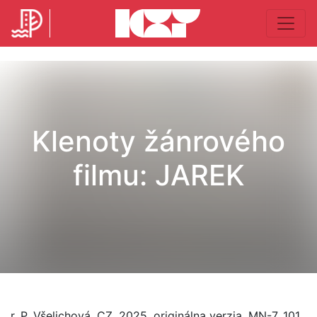
Klenoty žánrového
filmu: JAREK
r. P. Všelichová, CZ, 2025, originálna verzia, MN-7, 101