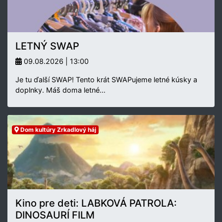
LETNÝ SWAP
09.08.2026 | 13:00
Je tu ďalší SWAP! Tento krát SWAPujeme letné kúsky a
doplnky. Máš doma letné…
Dom kultúry Zrkadlový háj
Kino pre deti: LABKOVÁ PATROLA:
DINOSAURÍ FILM