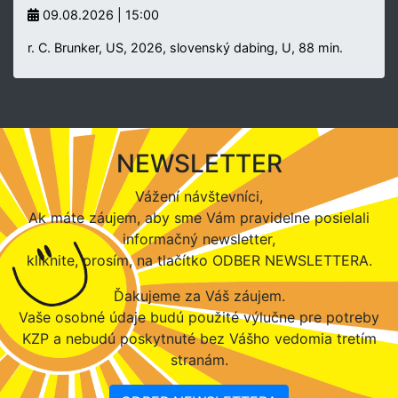
09.08.2026 | 15:00
r. C. Brunker, US, 2026, slovenský dabing, U, 88 min.
NEWSLETTER
Vážení návštevníci,
Ak máte záujem, aby sme Vám pravidelne posielali
informačný newsletter,
kliknite, prosím, na tlačítko ODBER NEWSLETTERA.
Ďakujeme za Váš záujem.
Vaše osobné údaje budú použité výlučne pre potreby
KZP a nebudú poskytnuté bez Vášho vedomia tretím
stranám.