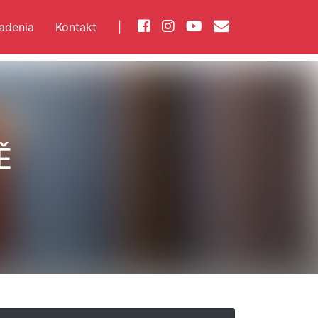
iadenia
Kontakt
|
Ě