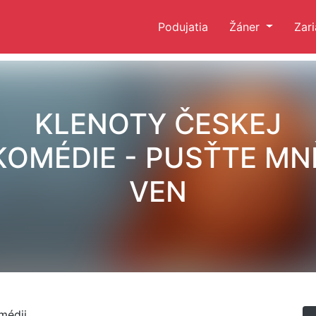
Podujatia
Žáner
Zar
KLENOTY ČESKEJ
KOMÉDIE - PUSŤTE MN
VEN
médii.