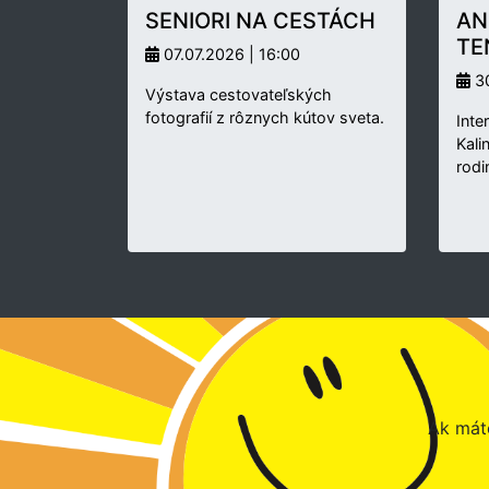
SENIORI NA CESTÁCH
AN
TE
07.07.2026 | 16:00
30
Výstava cestovateľských
fotografií z rôznych kútov sveta.
Inte
Kali
rodi
Ak máte