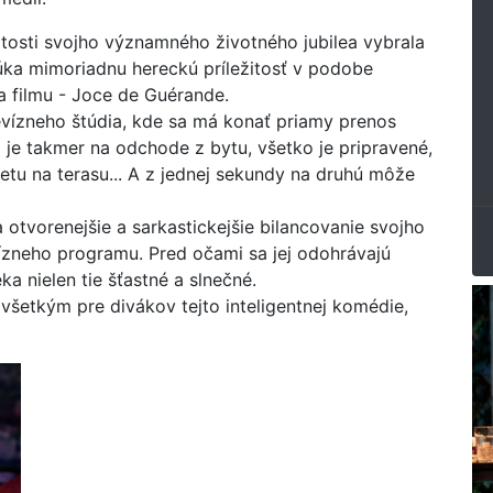
žitosti svojho významného životného jubilea vybrala
úka mimoriadnu hereckú príležitosť v podobe
a filmu - Joce de Guérande.
vízneho štúdia, kde sa má konať priamy prenos
 je takmer na odchode z bytu, všetko je pripravené,
etu na terasu... A z jednej sekundy na druhú môže
otvorenejšie a sarkastickejšie bilancovanie svojho
evízneho programu. Pred očami sa jej odohrávajú
ka nielen tie šťastné a slnečné.
ovšetkým pre divákov tejto inteligentnej komédie,