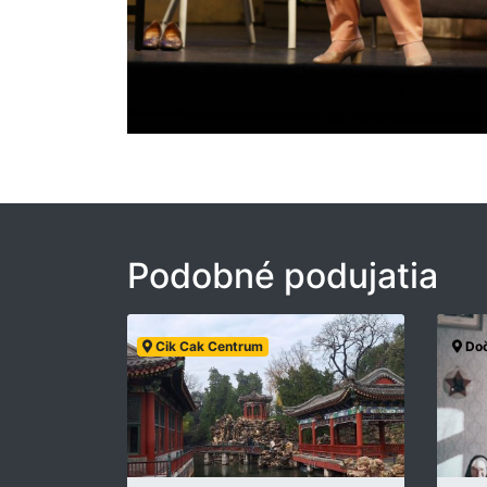
Podobné podujatia
Cik Cak Centrum
Doč