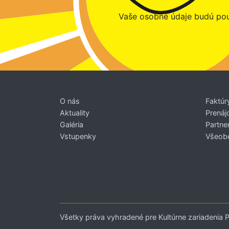
Vaše osobné údaje budú pou
O nás
Faktúr
Aktuality
Prenáj
Galéria
Partner
Vstupenky
Všeob
Všetky práva vyhradené pre Kultúrne zariadenia 