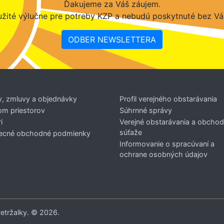
Ďakujeme za Váš záujem.
žité výlučne pre potreby KZP a nebudú poskytnuté bez Vá
ODBER NEWSLETTERA
y, zmluvy a objednávky
Profil verejného obstarávania
om priestorov
Súhrnné správy
i
Verejné obstarávania a obcho
súťaže
ecné obchodné podmienky
Informovanie o spracúvaní a
ochrane osobných údajov
Petržalky. © 2026.