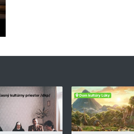
asný kultúrny priestor /dkp/
Dom kultúry Lúky