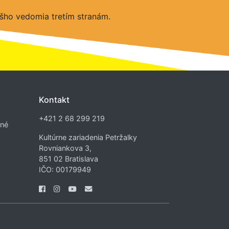
šho vedomia tretím stranám.
Kontakt
+421 2 68 299 219
dné
Kultúrne zariadenia Petržalky
Rovniankova 3,
851 02 Bratislava
IČO: 00179949