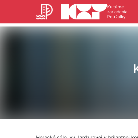
Kultúrne
zariadenia
Petržalky
Herecké sólo Ivy Janžurovej v brilantnej ko