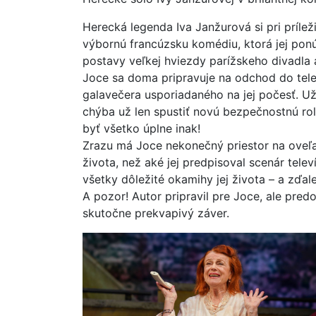
Herecká legenda Iva Janžurová si pri príle
výbornú francúzsku komédiu, ktorá jej pon
postavy veľkej hviezdy parížskeho divadla 
Joce sa doma pripravuje na odchod do tele
galavečera usporiadaného na jej počesť. Už
chýba už len spustiť novú bezpečnostnú rol
byť všetko úplne inak!
Zrazu má Joce nekonečný priestor na oveľa 
života, než aké jej predpisoval scenár tel
všetky dôležité okamihy jej života – a zďale
A pozor! Autor pripravil pre Joce, ale pred
skutočne prekvapivý záver.