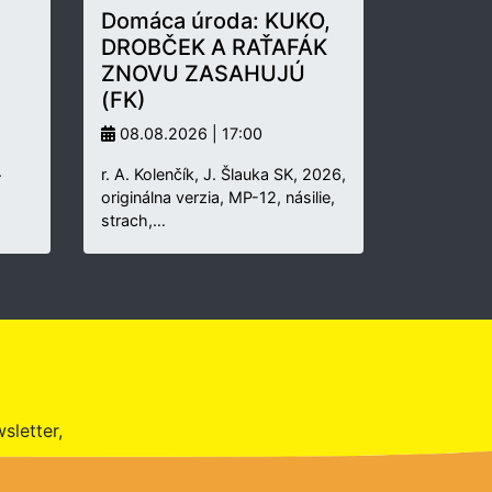
Domáca úroda: KUKO,
DROBČEK A RAŤAFÁK
ZNOVU ZASAHUJÚ
(FK)
08.08.2026 | 17:00
.
r. A. Kolenčík, J. Šlauka SK, 2026,
originálna verzia, MP-12, násilie,
strach,…
sletter,