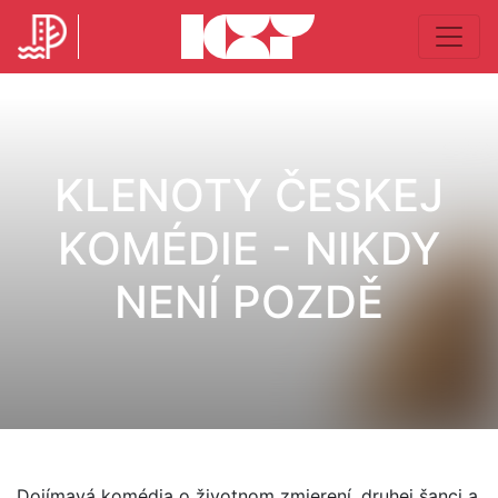
KLENOTY ČESKEJ
KOMÉDIE - NIKDY
NENÍ POZDĚ
Dojímavá komédia o životnom zmierení, druhej šanci a