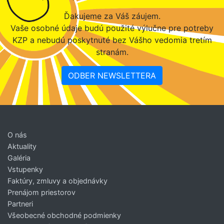
Ďakujeme za Váš záujem.
Vaše osobné údaje budú použité výlučne pre potreby
KZP a nebudú poskytnuté bez Vášho vedomia tretím
stranám.
ODBER NEWSLETTERA
O nás
Aktuality
Galéria
Vstupenky
Faktúry, zmluvy a objednávky
Prenájom priestorov
Partneri
Všeobecné obchodné podmienky