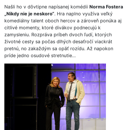
Našli ho v dôvtipne napísanej komédii
Norma Fostera
„Nikdy nie je neskoro“
. Hra naplno využíva veľký
komediálny talent oboch hercov a zároveň ponúka aj
citlivé momenty, ktoré divákov podnecujú k
zamysleniu. Rozpráva príbeh dvoch ľudí, ktorých
životné cesty sa počas dlhých desaťročí viackrát
pretnú, no zakaždým sa opäť rozídu. Až napokon
príde jedno osudové stretnutie…