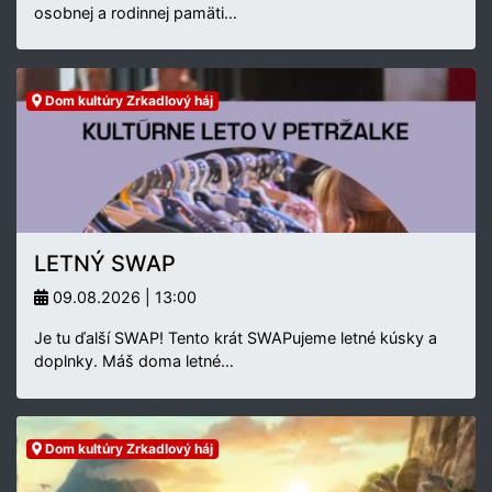
osobnej a rodinnej pamäti…
Dom kultúry Zrkadlový háj
LETNÝ SWAP
09.08.2026 | 13:00
Je tu ďalší SWAP! Tento krát SWAPujeme letné kúsky a
doplnky. Máš doma letné…
Dom kultúry Zrkadlový háj