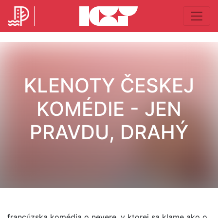
KLENOTY ČESKEJ
KOMÉDIE - JEN
PRAVDU, DRAHÝ
francúzska komédia o nevere, v ktorej sa klame ako o