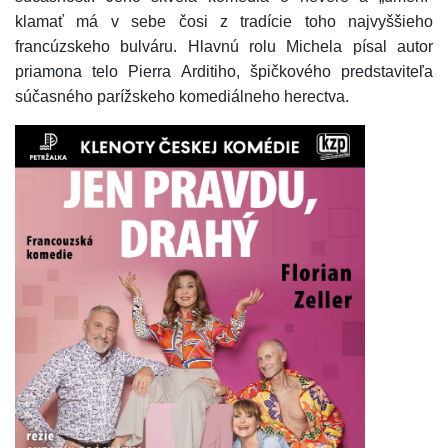
klamať má v sebe čosi z tradície toho najvyššieho
francúzskeho bulváru. Hlavnú rolu Michela písal autor
priamona telo Pierra Arditiho, špičkového predstaviteľa
súčasného parížskeho komediálneho herectva.