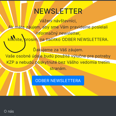
NEWSLETTER
Vážení návštevníci,
Ak máte záujem, aby sme Vám pravidelne posielali
informačný newsletter,
kliknite, prosím, na tlačítko ODBER NEWSLETTERA.
Ďakujeme za Váš záujem.
Vaše osobné údaje budú použité výlučne pre potreby
KZP a nebudú poskytnuté bez Vášho vedomia tretím
stranám.
ODBER NEWSLETTERA
O nás