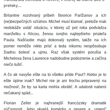
preteky....
Brilantne rozohraný príbeh štvorice Parížanov a ich
(ne)bezpečných vzťahov. Michel musí klamať, pretože inak
nedokáže ustáť situáciu, v ktorej už pol roka podvádza
manželku s Alicou, ženou svojho najlepšieho priateľa
Paula. Našťastie majú dokonalý systém, takže na ich
pomer nemôže nikto prísť a teda nikomu nespôsobuje
žiadnu bolesť a ujmu. Raz však systém porušia a
Michelova žena Laurence nadobudne podozrenie a začína
niečo tušiť.
A čo ak navyše ešte na to všetko príde Paul? Alebo je to
ešte úplne inak? Michel nie je ani trochu pripravený na
možnosť, že by sa karta mohla obrátiť. A udalosti naberú
nečakaný spád...
Florian Zeller je najhranejší francúzsky dramatik
súčasnosti. Jeho skvelá komédia o nevere a „umení“