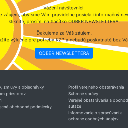
Vážení návštevníci,
 záujem, aby sme Vám pravidelne posielali informačný new
kliknite, prosím, na tlačítko ODBER NEWSLETTERA.
Ďakujeme za Váš záujem.
žité výlučne pre potreby KZP a nebudú poskytnuté bez Vá
ODBER NEWSLETTERA
y, zmluvy a objednávky
Profil verejného obstarávania
om priestorov
Súhrnné správy
i
Verejné obstarávania a obcho
súťaže
ecné obchodné podmienky
Informovanie o spracúvaní a
ochrane osobných údajov