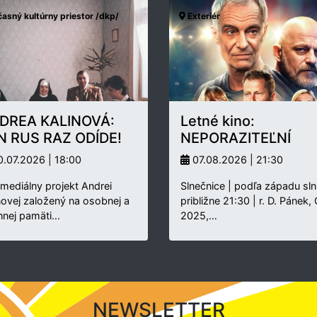
asný kultúrny priestor /dkp/
Exteriér
DREA KALINOVÁ:
Letné kino:
N RUS RAZ ODÍDE!
NEPORAZITEĽNÍ
.07.2026 | 18:00
07.08.2026 | 21:30
rmediálny projekt Andrei
Slnečnice | podľa západu sln
novej založený na osobnej a
približne 21:30 | r. D. Pánek,
nnej pamäti…
2025,…
NEWSLETTER