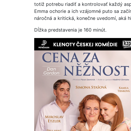
totiž potrebu riadiť a kontrolovať každý as
Emma ochorie a ich vzájomné puto sa začín
náročná a kritická, konečne uvedomí, aká hlb
Dĺžka predstavenia je 160 minút.