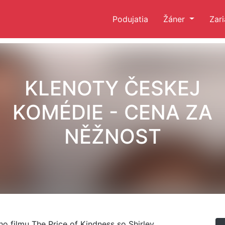
Podujatia
Žáner
Zar
KLENOTY ČESKEJ
KOMÉDIE - CENA ZA
NĚŽNOST
o filmu The Price of Kindness so Shirley