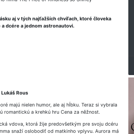
lásku aj v tých najťažších chvíľach, ktoré človeka
 a dcére a jednom astronautovi.
, Lukáš Rous
é majú nielen humor, ale aj hĺbku. Teraz si vybrala
ú romantickú a krehkú hru Cena za něžnost.
ická vdova, ktorá žije predovšetkým pre svoju dcéru
mma snaží oslobodiť od matkinho vplyvu. Aurora má