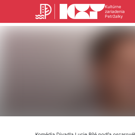
Kultúrne
zariadenia
Petržalky
Komédia Divadla Lucie Bílé podľa oscarovéh