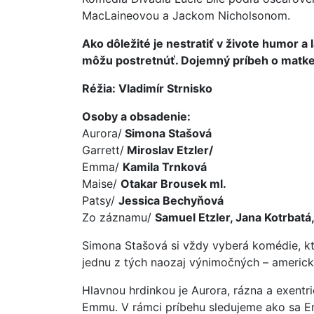
MacLaineovou a Jackom Nicholsonom.
Ako dôležité je nestratiť v živote humor a 
môžu postretnúť. Dojemný príbeh o matke
Réžia: Vladimír Strnisko
Osoby a obsadenie:
Aurora/
Simona Stašová
Garrett/
Miroslav Etzler/
Emma/
Kamila Trnková
Maise/
Otakar Brousek ml.
Patsy/
Jessica Bechyňová
Zo záznamu/
Samuel Etzler, Jana Kotrbatá
Simona Stašová si vždy vyberá komédie, ktor
jednu z tých naozaj výnimočných – americk
Hlavnou hrdinkou je Aurora, rázna a exentr
Emmu. V rámci príbehu sledujeme ako sa E