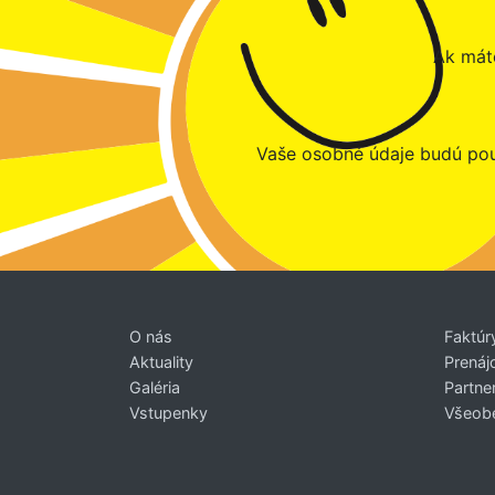
Ak máte
Vaše osobné údaje budú pou
O nás
Faktúr
Aktuality
Prenáj
Galéria
Partner
Vstupenky
Všeob