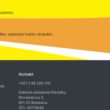
sletter,
šho vedomia tretím stranám.
Kontakt
+421 2 68 299 219
dné
Kultúrne zariadenia Petržalky
Rovniankova 3,
851 02 Bratislava
IČO: 00179949