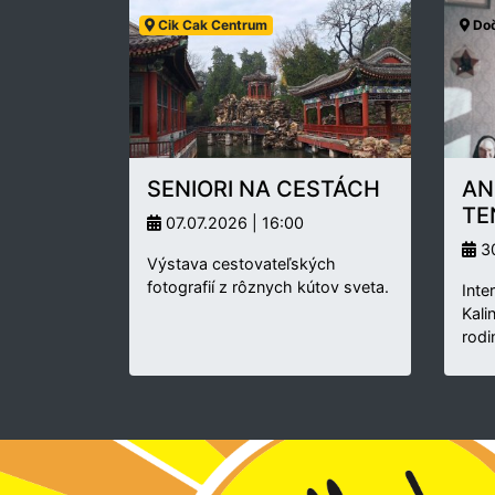
Cik Cak Centrum
Doč
SENIORI NA CESTÁCH
AN
TE
07.07.2026 | 16:00
30
Výstava cestovateľských
fotografií z rôznych kútov sveta.
Inte
Kali
rodi