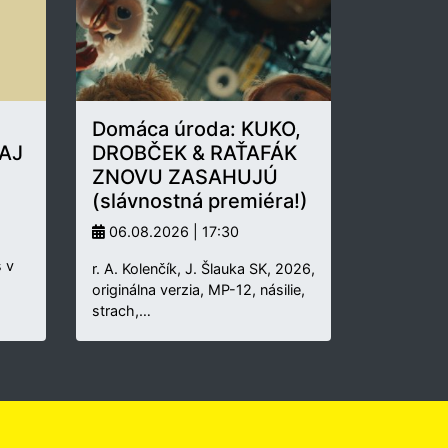
Domáca úroda: KUKO,
AJ
DROBČEK & RAŤAFÁK
ZNOVU ZASAHUJÚ
(slávnostná premiéra!)
06.08.2026 | 17:30
 v
r. A. Kolenčík, J. Šlauka SK, 2026,
originálna verzia, MP-12, násilie,
strach,…