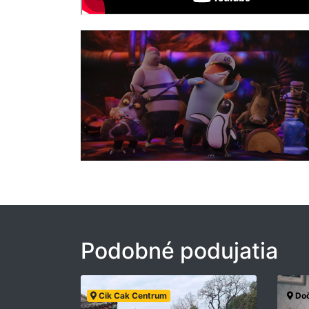
Podobné podujatia
Cik Cak Centrum
Doč