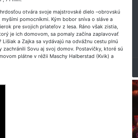
 s hrdosťou otvára svoje majstrovské dielo –obrovskú
mi myšími pomocníkmi. Kým bobor sníva o sláve a
ierok pre svojich priateľov z lesa. Ráno však zistia,
 ktorý je ich domovom, sa pomaly začína zaplavovať
? Lišiak a Zajka sa vydávajú na odvážnu cestu plnú
 zachránili Sovu aj svoj domov. Postavičky, ktoré sú
lmovom plátne v réžii Maschy Halberstad (Kvik) a