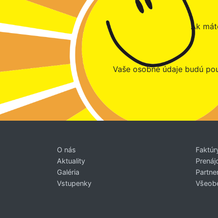
Ak máte
Vaše osobné údaje budú pou
O nás
Faktúr
Aktuality
Prenáj
Galéria
Partner
Vstupenky
Všeob