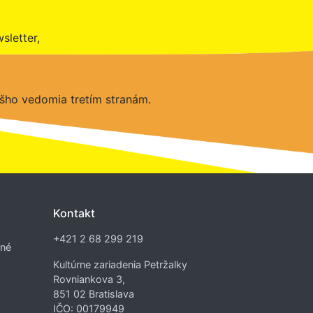
sletter,
šho vedomia tretím stranám.
Kontakt
+421 2 68 299 219
dné
Kultúrne zariadenia Petržalky
Rovniankova 3,
851 02 Bratislava
IČO: 00179949