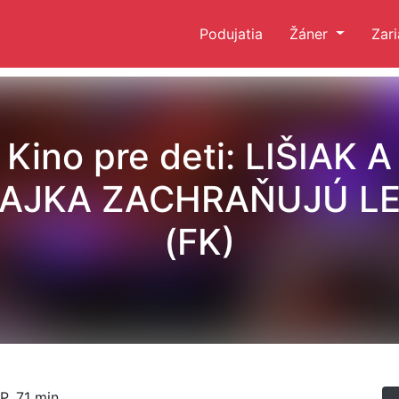
Podujatia
Žáner
Zar
Kino pre deti: LIŠIAK A
AJKA ZACHRAŇUJÚ L
(FK)
P, 71 min.