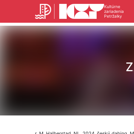
Kultúrne
zariadenia
Petržalky
Z
r. M. Halberstad, NL, 2024, český dabing, M