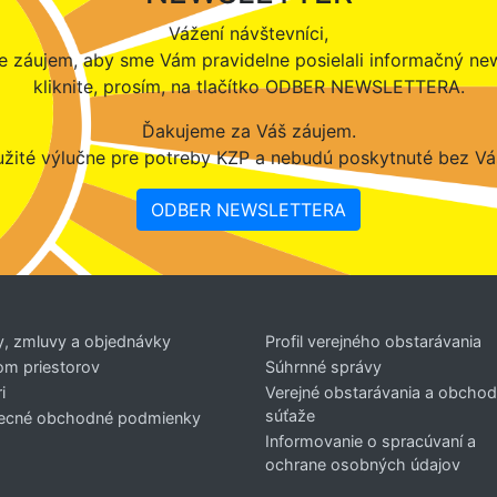
Vážení návštevníci,
 záujem, aby sme Vám pravidelne posielali informačný new
kliknite, prosím, na tlačítko ODBER NEWSLETTERA.
Ďakujeme za Váš záujem.
žité výlučne pre potreby KZP a nebudú poskytnuté bez Vá
ODBER NEWSLETTERA
y, zmluvy a objednávky
Profil verejného obstarávania
om priestorov
Súhrnné správy
i
Verejné obstarávania a obcho
súťaže
ecné obchodné podmienky
Informovanie o spracúvaní a
ochrane osobných údajov