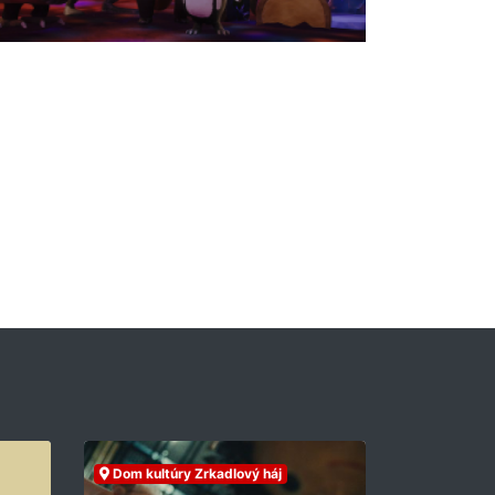
Dom kultúry Zrkadlový háj