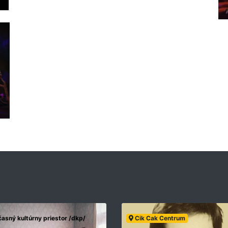
asný kultúrny priestor /dkp/
Cik Cak Centrum