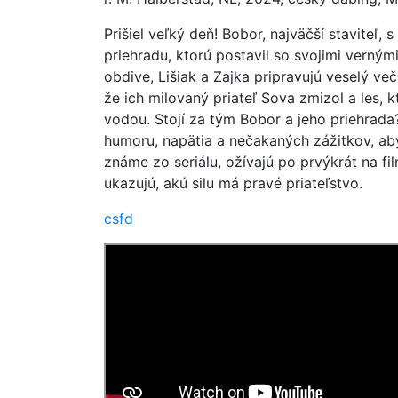
Prišiel veľký deň! Bobor, najväčší staviteľ,
priehradu, ktorú postavil so svojimi verný
obdive, Lišiak a Zajka pripravujú veselý več
že ich milovaný priateľ Sova zmizol a les,
vodou. Stojí za tým Bobor a jeho priehrada
humoru, napätia a nečakaných zážitkov, aby
známe zo seriálu, ožívajú po prvýkrát na fi
ukazujú, akú silu má pravé priateľstvo.
csfd