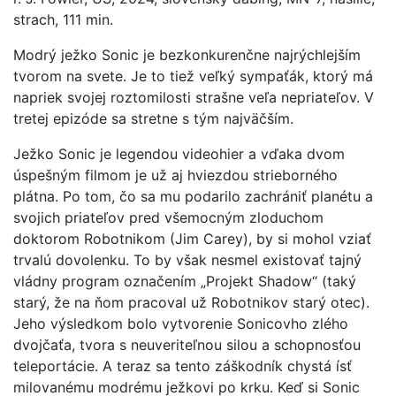
strach, 111 min.
Modrý ježko Sonic je bezkonkurenčne najrýchlejším
tvorom na svete. Je to tiež veľký sympaťák, ktorý má
napriek svojej roztomilosti strašne veľa nepriateľov. V
tretej epizóde sa stretne s tým najväčším.
Ježko Sonic je legendou videohier a vďaka dvom
úspešným filmom je už aj hviezdou strieborného
plátna. Po tom, čo sa mu podarilo zachrániť planétu a
svojich priateľov pred všemocným zloduchom
doktorom Robotnikom (Jim Carey), by si mohol vziať
trvalú dovolenku. To by však nesmel existovať tajný
vládny program označením „Projekt Shadow“ (taký
starý, že na ňom pracoval už Robotnikov starý otec).
Jeho výsledkom bolo vytvorenie Sonicovho zlého
dvojčaťa, tvora s neuveriteľnou silou a schopnosťou
teleportácie. A teraz sa tento záškodník chystá ísť
milovanému modrému ježkovi po krku. Keď si Sonic