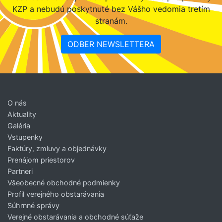
KZP a nebudú poskytnuté bez Vášho vedomia tretím
stranám.
ODBER NEWSLETTERA
O nás
Aktuality
Galéria
Vstupenky
Faktúry, zmluvy a objednávky
Prenájom priestorov
Partneri
Všeobecné obchodné podmienky
Profil verejného obstarávania
Súhrnné správy
Verejné obstarávania a obchodné súťaže