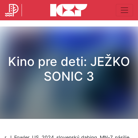
Kino pre deti: JEŽKO
SONIC 3
r. J. Fowler, US, 2024, slovenský dabing, MN-7, násilie,