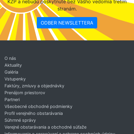
KZP a nebudú poskytnuté bez Vášho vedomia tretím
stranám.
ODBER NEWSLETTERA
O nás
Aktuality
Galéria
Vstupenky
Faktúry, zmluvy a objednávky
Prenájom priestorov
Partneri
Všeobecné obchodné podmienky
Profil verejného obstarávania
Súhrnné správy
Verejné obstarávania a obchodné súťaže
Informovanie o spracúvaní a ochrane osobných údajov