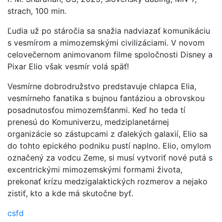
strach, 100 min.
Ľudia už po stáročia sa snažia nadviazať komunikáciu
s vesmírom a mimozemskými civilizáciami. V novom
celovečernom animovanom filme spoločnosti Disney a
Pixar Elio však vesmír volá späť!
Vesmírne dobrodružstvo predstavuje chlapca Elia,
vesmírneho fanatika s bujnou fantáziou a obrovskou
posadnutosťou mimozemšťanmi. Keď ho teda tí
prenesú do Komuniverzu, medziplanetárnej
organizácie so zástupcami z ďalekých galaxií, Elio sa
do tohto epického podniku pustí naplno. Elio, omylom
označený za vodcu Zeme, si musí vytvoriť nové putá s
excentrickými mimozemskými formami života,
prekonať krízu medzigalaktických rozmerov a nejako
zistiť, kto a kde má skutočne byť.
csfd