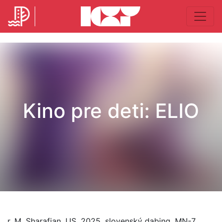
Kino pre deti: ELIO
r. M. Sharafian, US, 2025, slovenský dabing, MN-7,