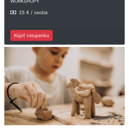
WORKSHOPY
25 € / osoba
Kúpiť vstupenku