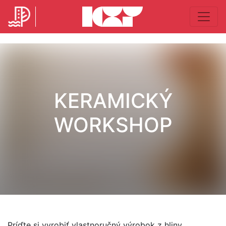
KERAMICKÝ
WORKSHOP
Príďte si vyrobiť vlastnoručný výrobok z hliny.