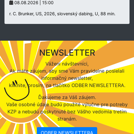
08.08.2026 | 15:00
r. C. Brunker, US, 2026, slovenský dabing, U, 88 min.
NEWSLETTER
Vážení návštevníci,
Ak máte záujem, aby sme Vám pravidelne posielali
informačný newsletter,
kliknite, prosím, na tlačítko ODBER NEWSLETTERA.
Ďakujeme za Váš záujem.
Vaše osobné údaje budú použité výlučne pre potreby
KZP a nebudú poskytnuté bez Vášho vedomia tretím
stranám.
ODBER NEWSLETTERA