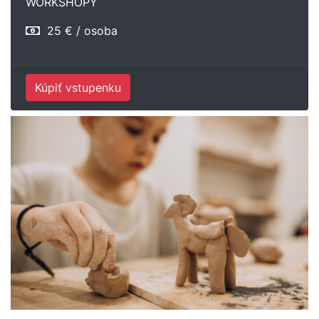
WORKSHOPY
25 € / osoba
Kúpiť vstupenku