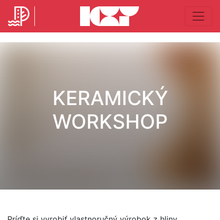
KERAMICKÝ
WORKSHOP
Príďte si vyrobiť vlastnoručný výrobok z hliny.