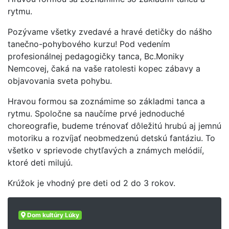
rytmu.
Pozývame všetky zvedavé a hravé detičky do nášho
tanečno-pohybového kurzu! Pod vedením
profesionálnej pedagogičky tanca, Bc.Moniky
Nemcovej, čaká na vaše ratolesti kopec zábavy a
objavovania sveta pohybu.
Hravou formou sa zoznámime so základmi tanca a
rytmu. Spoločne sa naučíme prvé jednoduché
choreografie, budeme trénovať dôležitú hrubú aj jemnú
motoriku a rozvíjať neobmedzenú detskú fantáziu. To
všetko v sprievode chytľavých a známych melódií,
ktoré deti milujú.
Krúžok je vhodný pre deti od 2 do 3 rokov.
Dom kultúry Lúky