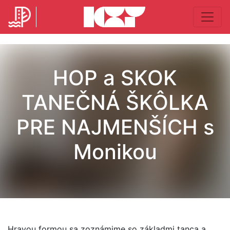
HOP a SKOK
TANEČNÁ ŠKÔLKA
PRE NAJMENŠÍCH s
Monikou
Hravou formou sa zoznámime so základmi tanca a