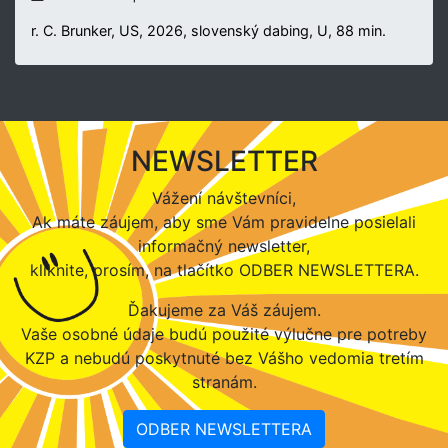
r. C. Brunker, US, 2026, slovenský dabing, U, 88 min.
NEWSLETTER
Vážení návštevníci,
Ak máte záujem, aby sme Vám pravidelne posielali
informačný newsletter,
kliknite, prosím, na tlačítko ODBER NEWSLETTERA.
Ďakujeme za Váš záujem.
Vaše osobné údaje budú použité výlučne pre potreby
KZP a nebudú poskytnuté bez Vášho vedomia tretím
stranám.
ODBER NEWSLETTERA