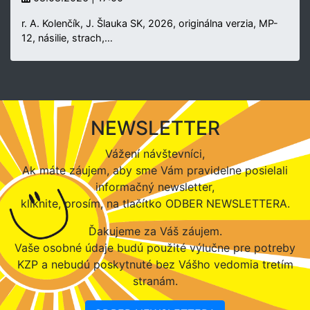
r. A. Kolenčík, J. Šlauka SK, 2026, originálna verzia, MP-
12, násilie, strach,…
NEWSLETTER
Vážení návštevníci,
Ak máte záujem, aby sme Vám pravidelne posielali
informačný newsletter,
kliknite, prosím, na tlačítko ODBER NEWSLETTERA.
Ďakujeme za Váš záujem.
Vaše osobné údaje budú použité výlučne pre potreby
KZP a nebudú poskytnuté bez Vášho vedomia tretím
stranám.