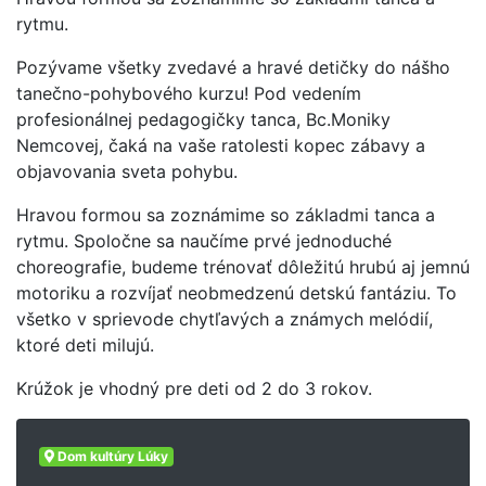
rytmu.
Pozývame všetky zvedavé a hravé detičky do nášho
tanečno-pohybového kurzu! Pod vedením
profesionálnej pedagogičky tanca, Bc.Moniky
Nemcovej, čaká na vaše ratolesti kopec zábavy a
objavovania sveta pohybu.
Hravou formou sa zoznámime so základmi tanca a
rytmu. Spoločne sa naučíme prvé jednoduché
choreografie, budeme trénovať dôležitú hrubú aj jemnú
motoriku a rozvíjať neobmedzenú detskú fantáziu. To
všetko v sprievode chytľavých a známych melódií,
ktoré deti milujú.
Krúžok je vhodný pre deti od 2 do 3 rokov.
Dom kultúry Lúky