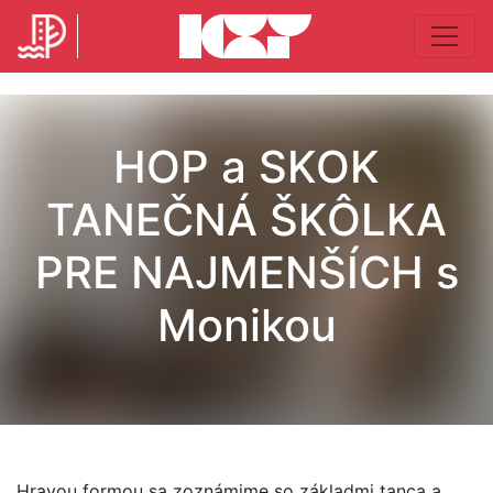
HOP a SKOK
TANEČNÁ ŠKÔLKA
PRE NAJMENŠÍCH s
Monikou
Hravou formou sa zoznámime so základmi tanca a