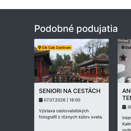
Podobné podujatia
Cik Cak Centrum
Doč
SENIORI NA CESTÁCH
AN
TE
07.07.2026 | 16:00
30
Výstava cestovateľských
fotografií z rôznych kútov sveta.
Inte
Kali
rodi