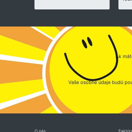
Ak máte
Vaše osobné údaje budú pou
O nás
Faktúr