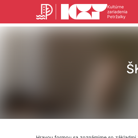
Kultúrne
zariadenia
Petržalky
Š
Hravou formou sa zoznámime so základmi 