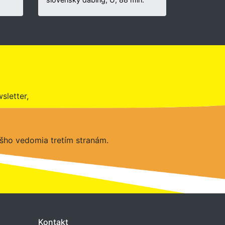
sletter,
šho vedomia tretím stranám.
Kontakt