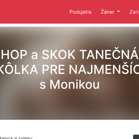
Podujatia
Žáner
Zar
HOP a SKOK TANEČNÁ
KÔLKA PRE NAJMENŠÍ
s Monikou
tanca a rytmu.