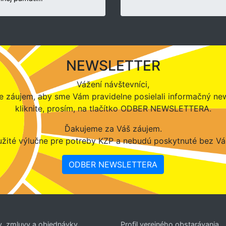
NEWSLETTER
Vážení návštevníci,
 záujem, aby sme Vám pravidelne posielali informačný new
kliknite, prosím, na tlačítko ODBER NEWSLETTERA.
Ďakujeme za Váš záujem.
žité výlučne pre potreby KZP a nebudú poskytnuté bez Vá
ODBER NEWSLETTERA
y, zmluvy a objednávky
Profil verejného obstarávania