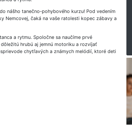
 do nášho tanečno-pohybového kurzu! Pod vedením
ky Nemcovej, čaká na vaše ratolesti kopec zábavy a
anca a rytmu. Spoločne sa naučíme prvé
ôležitú hrubú aj jemnú motoriku a rozvíjať
sprievode chytľavých a známych melódií, ktoré deti