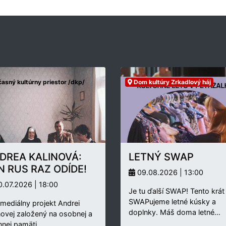
asný kultúrny priestor /dkp/
Dom kultúry Zrkadlový háj
DREA KALINOVÁ:
LETNÝ SWAP
N RUS RAZ ODÍDE!
09.08.2026 | 13:00
.07.2026 | 18:00
Je tu ďalší SWAP! Tento krát
SWAPujeme letné kúsky a
rmediálny projekt Andrei
doplnky. Máš doma letné…
novej založený na osobnej a
nnej pamäti…