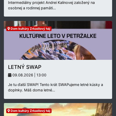
Intermediálny projekt Andrei Kalinovej založený na
osobnej a rodinnej pamäti…
Dom kultúry Zrkadlový háj
LETNÝ SWAP
09.08.2026 | 13:00
Je tu ďalší SWAP! Tento krát SWAPujeme letné kúsky a
doplnky. Máš doma letné…
Dom kultúry Zrkadlový háj