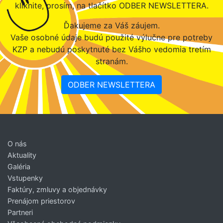
kliknite, prosím, na tlačítko ODBER NEWSLETTERA.
Ďakujeme za Váš záujem.
Vaše osobné údaje budú použité výlučne pre potreby
KZP a nebudú poskytnuté bez Vášho vedomia tretím
stranám.
ODBER NEWSLETTERA
O nás
Aktuality
Galéria
Vstupenky
Faktúry, zmluvy a objednávky
Prenájom priestorov
Partneri