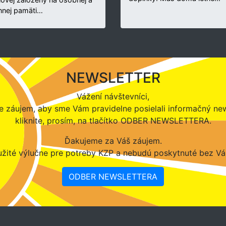
nnej pamäti…
NEWSLETTER
Vážení návštevníci,
 záujem, aby sme Vám pravidelne posielali informačný new
kliknite, prosím, na tlačítko ODBER NEWSLETTERA.
Ďakujeme za Váš záujem.
žité výlučne pre potreby KZP a nebudú poskytnuté bez Vá
ODBER NEWSLETTERA