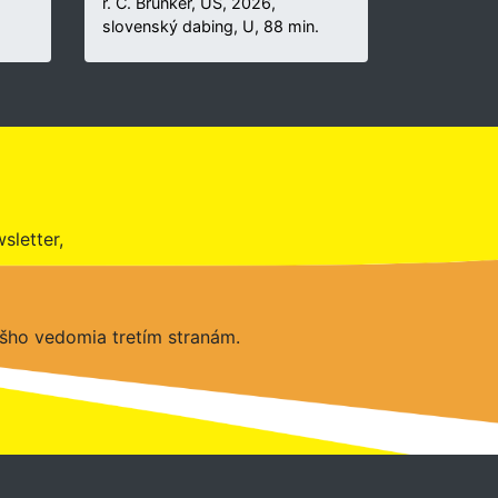
r. C. Brunker, US, 2026,
slovenský dabing, U, 88 min.
sletter,
šho vedomia tretím stranám.