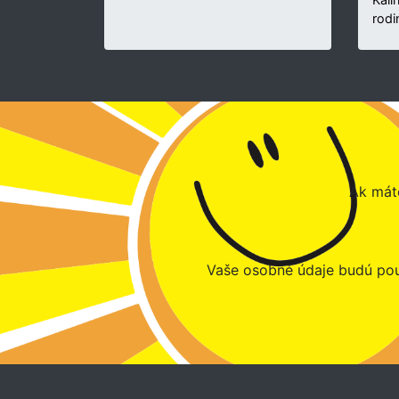
rodi
Ak máte
Vaše osobné údaje budú pou