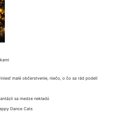
čkami
niesť malé občerstvenie, niečo, o čo sa rád podelí
fantázii sa medze nekladú
Happy Dance Cats