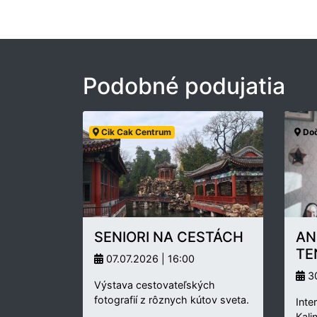
Podobné podujatia
Cik Cak Centrum
Doč
SENIORI NA CESTÁCH
AN
TE
07.07.2026 | 16:00
30
Výstava cestovateľských
fotografií z rôznych kútov sveta.
Inte
Kali