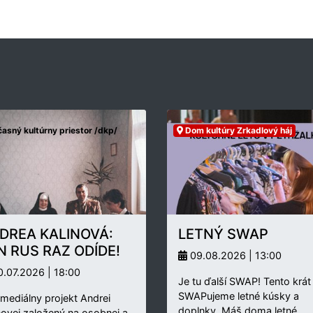
asný kultúrny priestor /dkp/
Dom kultúry Zrkadlový háj
DREA KALINOVÁ:
LETNÝ SWAP
N RUS RAZ ODÍDE!
09.08.2026 | 13:00
.07.2026 | 18:00
Je tu ďalší SWAP! Tento krát
SWAPujeme letné kúsky a
rmediálny projekt Andrei
doplnky. Máš doma letné…
novej založený na osobnej a