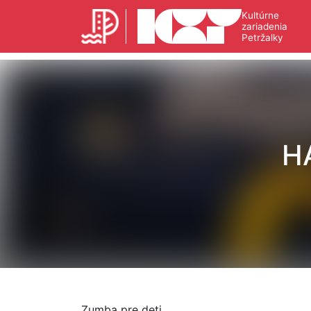
Kultúrne
zariadenia
Petržalky
H
Zumba pre deti.