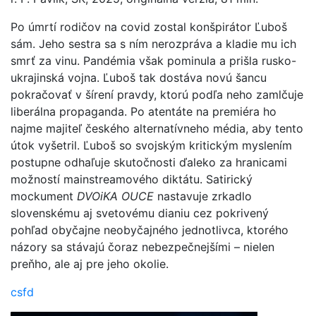
Po úmrtí rodičov na covid zostal konšpirátor Ľuboš
sám. Jeho sestra sa s ním nerozpráva a kladie mu ich
smrť za vinu. Pandémia však pominula a prišla rusko-
ukrajinská vojna. Ľuboš tak dostáva novú šancu
pokračovať v šírení pravdy, ktorú podľa neho zamlčuje
liberálna propaganda. Po atentáte na premiéra ho
najme majiteľ českého alternatívneho média, aby tento
útok vyšetril. Ľuboš so svojským kritickým myslením
postupne odhaľuje skutočnosti ďaleko za hranicami
možností mainstreamového diktátu. Satirický
mockument
DVOiKA OUCE
nastavuje zrkadlo
slovenskému aj svetovému dianiu cez pokrivený
pohľad obyčajne neobyčajného jednotlivca, ktorého
názory sa stávajú čoraz nebezpečnejšími – nielen
preňho, ale aj pre jeho okolie.
csfd