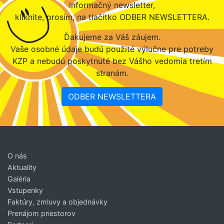
informačný newsletter,
kliknite, prosím, na tlačítko ODBER NEWSLETTERA.
Ďakujeme za Váš záujem.
Vaše osobné údaje budú použité výlučne pre potreby
KZP a nebudú poskytnuté bez Vášho vedomia tretím
stranám.
ODBER NEWSLETTERA
O nás
Aktuality
Galéria
Vstupenky
Faktúry, zmluvy a objednávky
Prenájom priestorov