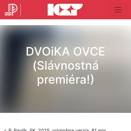
DVOiKA OVCE
(Slávnostná
premiéra!)
r. P. Pavlík, SK, 2025, originálna verzia, 81 min.