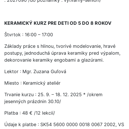
: 2027090 /do poznámky : výtvarný-seniori/
KERAMICKÝ KURZ PRE DETI OD 5 DO 8 ROKOV
Štvrtok : 16:00 – 17:00
Základy práce s hlinou, tvorivé modelovanie, hravé
postupy, jednoduchá úprava keramiky pred výpalom,
dekorovanie keramiky engobami a glazúrami.
Lektor : Mgr. Zuzana Guľová
Miesto : Keramický ateliér
Trvanie kurzu : 25. 9. – 18. 12. 2025 * /okrem
jesenných prázdnin 30.10/
Platba : 48 € /12 lekcií/
Údaje k platbe : SK54 5600 0000 0018 0067 2002, VS