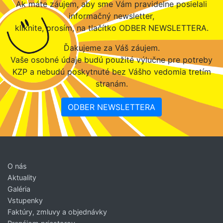
Ak máte záujem, aby sme Vám pravidelne posielali
informačný newsletter,
kliknite, prosím, na tlačítko ODBER NEWSLETTERA.
Ďakujeme za Váš záujem.
Vaše osobné údaje budú použité výlučne pre potreby
KZP a nebudú poskytnuté bez Vášho vedomia tretím
stranám.
ODBER NEWSLETTERA
O nás
Aktuality
Galéria
Vstupenky
Faktúry, zmluvy a objednávky