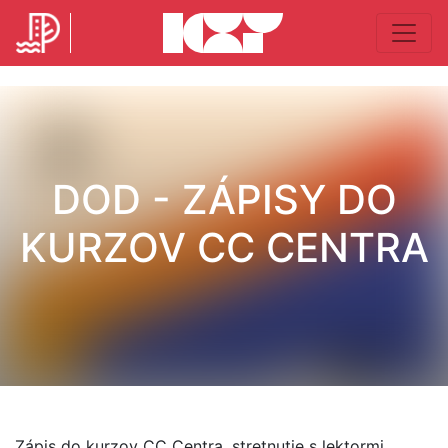
DOD - ZÁPISY DO
KURZOV CC CENTRA
Zápis do kurzov CC Centra, stretnutie s lektormi