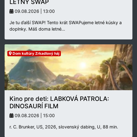
LETNÝ SWAP
09.08.2026 | 13:00
Je tu ďalší SWAP! Tento krát SWAPujeme letné kúsky a
doplnky. Máš doma letné…
Dom kultúry Zrkadlový háj
Kino pre deti: LABKOVÁ PATROLA:
DINOSAURÍ FILM
09.08.2026 | 15:00
r. C. Brunker, US, 2026, slovenský dabing, U, 88 min.