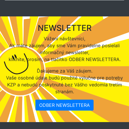
NEWSLETTER
Vážení návštevníci,
Ak máte záujem, aby sme Vám pravidelne posielali
informačný newsletter,
kliknite, prosím, na tlačítko ODBER NEWSLETTERA.
Ďakujeme za Váš záujem.
Vaše osobné údaje budú použité výlučne pre potreby
KZP a nebudú poskytnuté bez Vášho vedomia tretím
stranám.
ODBER NEWSLETTERA