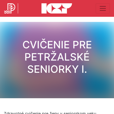
CVIČENIE PRE
PETRŽALSKÉ
SENIORKY I.
Zdravotné cvičenie pre ženy v seniorskom veku.