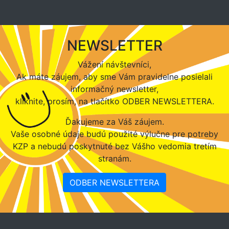
NEWSLETTER
Vážení návštevníci,
Ak máte záujem, aby sme Vám pravidelne posielali
informačný newsletter,
kliknite, prosím, na tlačítko ODBER NEWSLETTERA.
Ďakujeme za Váš záujem.
Vaše osobné údaje budú použité výlučne pre potreby
KZP a nebudú poskytnuté bez Vášho vedomia tretím
stranám.
ODBER NEWSLETTERA