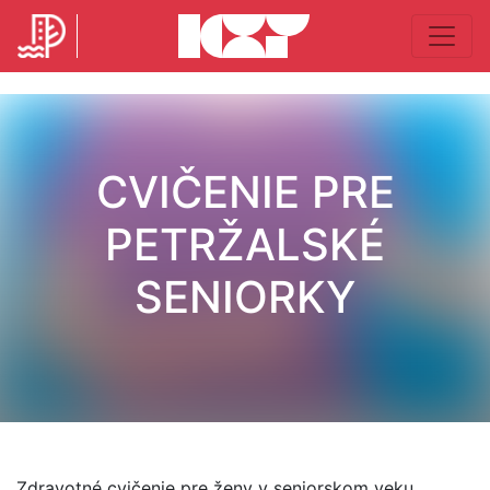
CVIČENIE PRE
PETRŽALSKÉ
SENIORKY
Zdravotné cvičenie pre ženy v seniorskom veku.