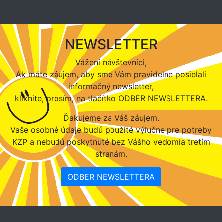
NEWSLETTER
Vážení návštevníci,
Ak máte záujem, aby sme Vám pravidelne posielali
informačný newsletter,
kliknite, prosím, na tlačítko ODBER NEWSLETTERA.
Ďakujeme za Váš záujem.
Vaše osobné údaje budú použité výlučne pre potreby
KZP a nebudú poskytnuté bez Vášho vedomia tretím
stranám.
ODBER NEWSLETTERA