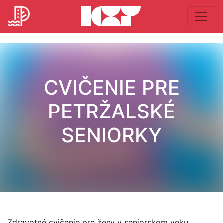
CVIČENIE PRE
PETRŽALSKÉ
SENIORKY
Zdravotné cvičenie pre ženy v seniorskom veku.