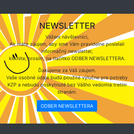
NEWSLETTER
Vážení návštevníci,
Ak máte záujem, aby sme Vám pravidelne posielali
informačný newsletter,
kliknite, prosím, na tlačítko ODBER NEWSLETTERA.
Ďakujeme za Váš záujem.
Vaše osobné údaje budú použité výlučne pre potreby
KZP a nebudú poskytnuté bez Vášho vedomia tretím
stranám.
ODBER NEWSLETTERA